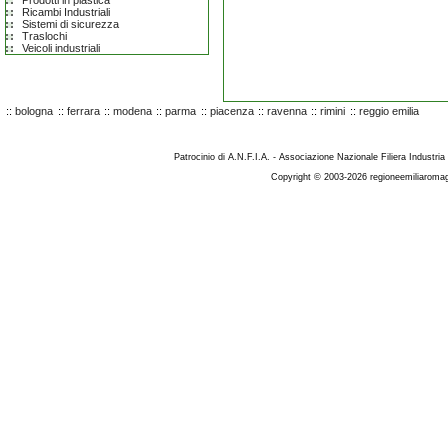
Prodotti in plastica
Ricambi Industriali
Sistemi di sicurezza
Traslochi
Veicoli industriali
::
bologna
::
ferrara
::
modena
::
parma
::
piacenza
::
ravenna
::
rimini
::
reggio emilia
Patrocinio di A.N.F.I.A. - Associazione Nazionale Filiera Industria
Copyright © 2003-2026 regioneemiliaromag