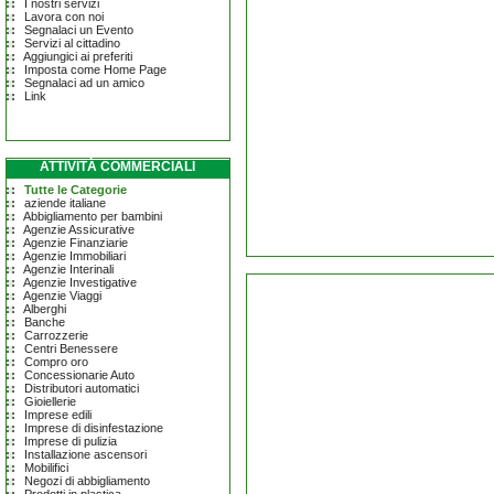
I nostri servizi
Lavora con noi
Segnalaci un Evento
Servizi al cittadino
Aggiungici ai preferiti
Imposta come Home Page
Segnalaci ad un amico
Link
ATTIVITÀ COMMERCIALI
Tutte le Categorie
aziende italiane
Abbigliamento per bambini
Agenzie Assicurative
Agenzie Finanziarie
Agenzie Immobiliari
Agenzie Interinali
Agenzie Investigative
Agenzie Viaggi
Alberghi
Banche
Carrozzerie
Centri Benessere
Compro oro
Concessionarie Auto
Distributori automatici
Gioiellerie
Imprese edili
Imprese di disinfestazione
Imprese di pulizia
Installazione ascensori
Mobilifici
Negozi di abbigliamento