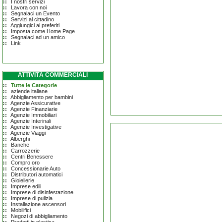
I nostri servizi
Lavora con noi
Segnalaci un Evento
Servizi al cittadino
Aggiungici ai preferiti
Imposta come Home Page
Segnalaci ad un amico
Link
ATTIVITÀ COMMERCIALI
Tutte le Categorie
aziende italiane
Abbigliamento per bambini
Agenzie Assicurative
Agenzie Finanziarie
Agenzie Immobiliari
Agenzie Interinali
Agenzie Investigative
Agenzie Viaggi
Alberghi
Banche
Carrozzerie
Centri Benessere
Compro oro
Concessionarie Auto
Distributori automatici
Gioiellerie
Imprese edili
Imprese di disinfestazione
Imprese di pulizia
Installazione ascensori
Mobilifici
Negozi di abbigliamento