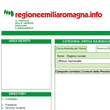
difesa-nazionale prignano-sulla-secchia
AREA ISCRITTI
CATEGORIA: DIFESA NAZIONAL
Cerca Azienda per Nome
Ricerca 
Nome - Ragione sociale:
difesa-nazionale prignano-sulla-sec
Categorie correlate
|
Comuni della Provinc
DIRECTORY
Contattaci
Pubblicità
Sezione studenti