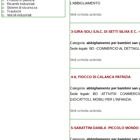
Prodotti in plastica
L'ABBIGLIAMENTO
Ricambi Industriali
Sistemi di sicurezza
Traslochi
Vedi scheda azienda
Veicoli industriali
3-GIRA-SOLI S.N.C. DI SETTI SILVIA E C.
Categoria:
abbigliamento per bambini san g
Sede legale: BO -COMMERCIO AL DETTAG
Vedi scheda azienda
4-IL FIOCCO DI CALANCA PATRIZIA
Categoria:
abbigliamento per bambini san g
Sede legale: BO -ATTIVITA': COMME
GIOCATTOLI, MOBILI PER L'INFANZIA.
Vedi scheda azienda
5-SABATTINI DANILA -PICCOLO MONDO
Categoria:
abbigliamento per bambini san g