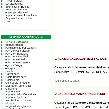
I nostri servizi
Lavora con noi
Segnalaci un Evento
Servizi al cittadino
Aggiungici ai preferiti
Imposta come Home Page
Segnalaci ad un amico
Link
ATTIVITÀ COMMERCIALI
Tutte le Categorie
aziende italiane
Abbigliamento per bambini
Agenzie Assicurative
Agenzie Finanziarie
Agenzie Immobiliari
1-ALICE DI CALZOLARI SILLI E C. S.A.S.
Agenzie Interinali
Agenzie Investigative
Agenzie Viaggi
Categoria:
abbigliamento per bambini san g
Alberghi
Banche
Sede legale: FE -COMMERCIO AL DETTAGL
Carrozzerie
Centri Benessere
Compro oro
Vedi scheda azienda
Concessionarie Auto
Distributori automatici
Gioiellerie
Imprese edili
2-CATTABRIGA MARINA -"ANNI VERDI"
Imprese di disinfestazione
Imprese di pulizia
Installazione ascensori
Categoria:
abbigliamento per bambini san g
Mobilifici
Negozi di abbigliamento
Sede legale: BO -COMMERCIO AL M