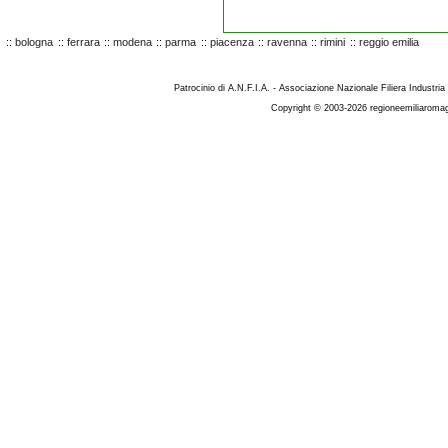
::
bologna
::
ferrara
::
modena
::
parma
::
piacenza
::
ravenna
::
rimini
::
reggio emilia
Patrocinio di A.N.F.I.A. - Associazione Nazionale Filiera Industria
Copyright © 2003-2026 regioneemiliaromag