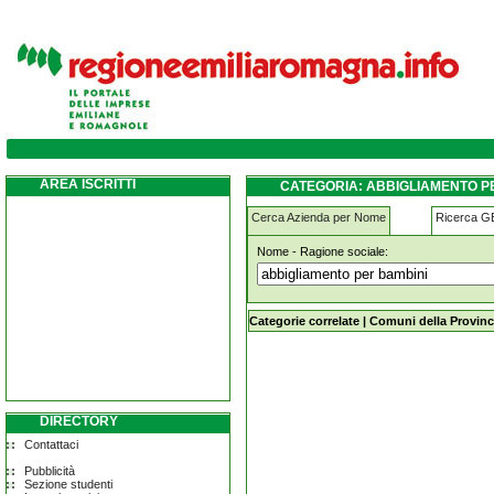
abbigliamento-per-bambini san-giovanni-in
AREA ISCRITTI
CATEGORIA: ABBIGLIAMENTO PE
Cerca Azienda per Nome
Ricerca 
Nome - Ragione sociale:
abbigliamento-per-bambini san-giov
Categorie correlate
|
Comuni della Provinc
DIRECTORY
Contattaci
Pubblicità
Sezione studenti