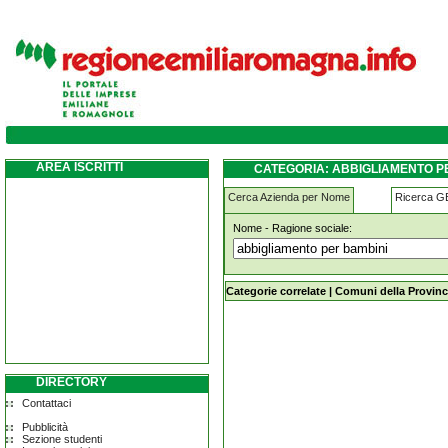
abbigliamento-per-bambini monteveglio
AREA ISCRITTI
CATEGORIA: ABBIGLIAMENTO P
Cerca Azienda per Nome
Ricerca 
Nome - Ragione sociale:
abbigliamento-per-bambini monteve
Categorie correlate
|
Comuni della Provinc
DIRECTORY
Contattaci
Pubblicità
Sezione studenti