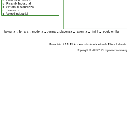
Prodotti in plastica
Ricambi Industriali
Sistemi di sicurezza
Traslochi
Veicoli industriali
::
bologna
::
ferrara
::
modena
::
parma
::
piacenza
::
ravenna
::
rimini
::
reggio emilia
Patrocinio di A.N.F.I.A. - Associazione Nazionale Filiera Industria
Copyright © 2003-2026 regioneemiliaromag