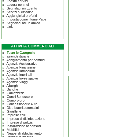
I nostri servizi
Lavora con noi
Segnalaci un Evento
Servizi al cittadino
Aggiungici ai preferiti
Imposta come Home Page
Segnalaci ad un amico
Link
ATTIVITÀ COMMERCIALI
Tutte le Categorie
aziende italiane
Abbigliamento per bambini
Agenzie Assicurative
Agenzie Finanziarie
Agenzie Immobiliari
Agenzie Interinali
Agenzie Investigative
Agenzie Viaggi
Alberghi
Banche
Carrozzerie
Centri Benessere
Compro oro
Concessionarie Auto
Distributori automatici
Gioiellerie
Imprese edili
Imprese di disinfestazione
Imprese di pulizia
Installazione ascensori
Mobilifici
Negozi di abbigliamento