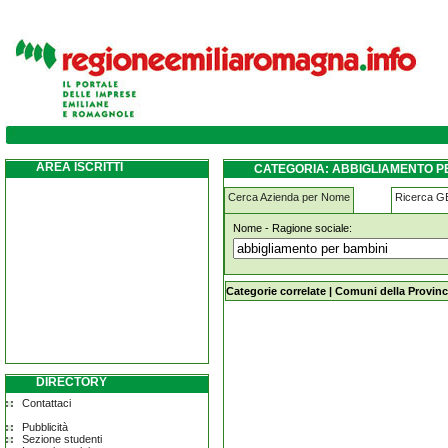
abbigliamento-per-bambini pieve-di-cento
AREA ISCRITTI
CATEGORIA: ABBIGLIAMENTO PE
Cerca Azienda per Nome
Ricerca 
Nome - Ragione sociale:
abbigliamento-per-bambini pieve-di
Categorie correlate
|
Comuni della Provinc
DIRECTORY
Contattaci
Pubblicità
Sezione studenti