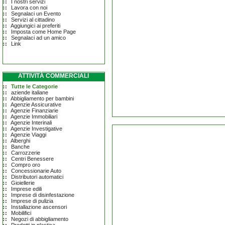
I nostri servizi
Lavora con noi
Segnalaci un Evento
Servizi al cittadino
Aggiungici ai preferiti
Imposta come Home Page
Segnalaci ad un amico
Link
ATTIVITÀ COMMERCIALI
Tutte le Categorie
aziende italiane
Abbigliamento per bambini
Agenzie Assicurative
Agenzie Finanziarie
Agenzie Immobiliari
Agenzie Interinali
Agenzie Investigative
Agenzie Viaggi
Alberghi
Banche
Carrozzerie
Centri Benessere
Compro oro
Concessionarie Auto
Distributori automatici
Gioiellerie
Imprese edili
Imprese di disinfestazione
Imprese di pulizia
Installazione ascensori
Mobilifici
Negozi di abbigliamento