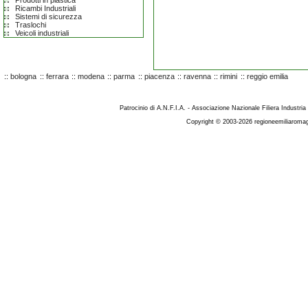
Prodotti in plastica
Ricambi Industriali
Sistemi di sicurezza
Traslochi
Veicoli industriali
::
bologna
::
ferrara
::
modena
::
parma
::
piacenza
::
ravenna
::
rimini
::
reggio emilia
Patrocinio di A.N.F.I.A. - Associazione Nazionale Filiera Industria
Copyright © 2003-2026 regioneemiliaromag