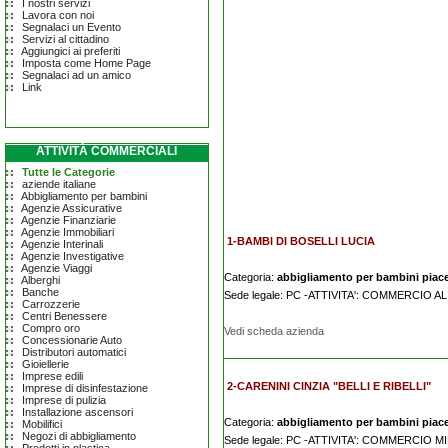
I nostri servizi
Lavora con noi
Segnalaci un Evento
Servizi al cittadino
Aggiungici ai preferiti
Imposta come Home Page
Segnalaci ad un amico
Link
ATTIVITÀ COMMERCIALI
Tutte le Categorie
aziende italiane
Abbigliamento per bambini
Agenzie Assicurative
Agenzie Finanziarie
Agenzie Immobiliari
1-BAMBI DI BOSELLI LUCIA
Agenzie Interinali
Agenzie Investigative
Agenzie Viaggi
Categoria:
abbigliamento per bambini piac
Alberghi
Banche
Sede legale: PC -ATTIVITA': COMMERCIO 
Carrozzerie
Centri Benessere
Compro oro
Vedi scheda azienda
Concessionarie Auto
Distributori automatici
Gioiellerie
Imprese edili
2-CARENINI CINZIA "BELLI E RIBELLI"
Imprese di disinfestazione
Imprese di pulizia
Installazione ascensori
Categoria:
abbigliamento per bambini piac
Mobilifici
Negozi di abbigliamento
Sede legale: PC -ATTIVITA': COMMERCIO