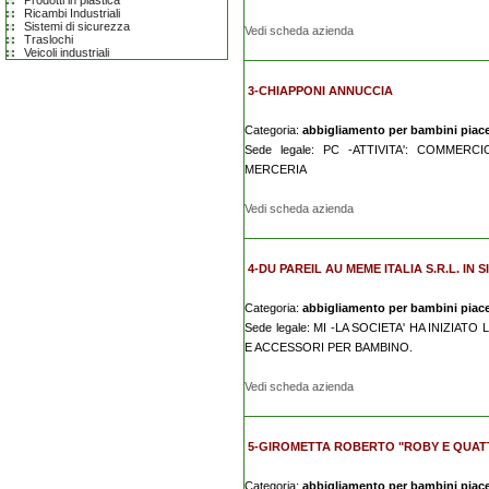
Prodotti in plastica
Ricambi Industriali
Sistemi di sicurezza
Vedi scheda azienda
Traslochi
Veicoli industriali
3-CHIAPPONI ANNUCCIA
Categoria:
abbigliamento per bambini piac
Sede legale: PC -ATTIVITA': COMMER
MERCERIA
Vedi scheda azienda
4-DU PAREIL AU MEME ITALIA S.R.L. IN 
Categoria:
abbigliamento per bambini piac
Sede legale: MI -LA SOCIETA' HA INIZIA
E ACCESSORI PER BAMBINO.
Vedi scheda azienda
5-GIROMETTA ROBERTO "ROBY E QUAT
Categoria:
abbigliamento per bambini piac