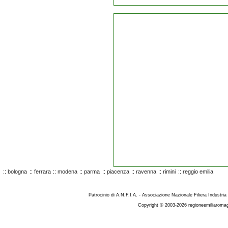
::
bologna
::
ferrara
::
modena
::
parma
::
piacenza
::
ravenna
::
rimini
::
reggio emilia
Patrocinio di A.N.F.I.A. - Associazione Nazionale Filiera Industria
Copyright © 2003-2026 regioneemiliaromag