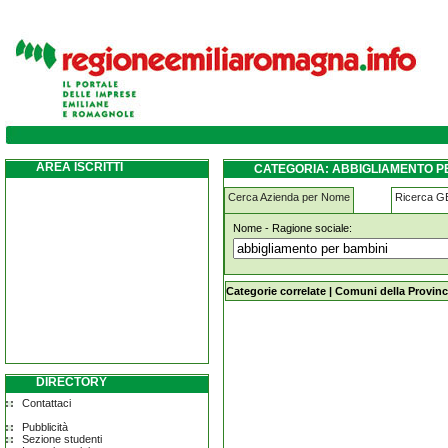
abbigliamento-per-bambini piacenza
AREA ISCRITTI
CATEGORIA: ABBIGLIAMENTO P
Cerca Azienda per Nome
Ricerca 
Nome - Ragione sociale:
abbigliamento-per-bambini piacenz
Categorie correlate
|
Comuni della Provinc
DIRECTORY
Contattaci
Pubblicità
Sezione studenti