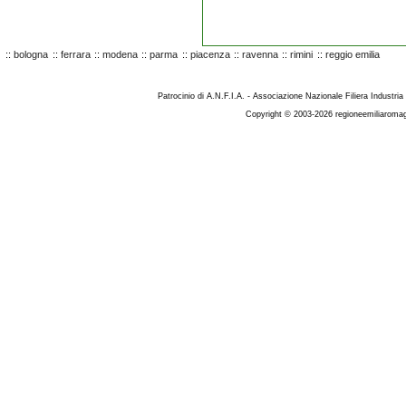
::
bologna
::
ferrara
::
modena
::
parma
::
piacenza
::
ravenna
::
rimini
::
reggio emilia
Patrocinio di A.N.F.I.A. - Associazione Nazionale Filiera Industria
Copyright © 2003-2026 regioneemiliaromag