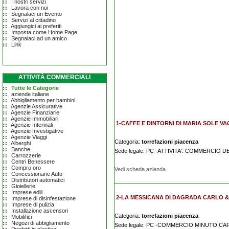
I nostri servizi
Lavora con noi
Segnalaci un Evento
Servizi al cittadino
Aggiungici ai preferiti
Imposta come Home Page
Segnalaci ad un amico
Link
ATTIVITÀ COMMERCIALI
Tutte le Categorie
aziende italiane
Abbigliamento per bambini
Agenzie Assicurative
Agenzie Finanziarie
Agenzie Immobiliari
1-CAFFE E DINTORNI DI MARIA SOLE VA
Agenzie Interinali
Agenzie Investigative
Agenzie Viaggi
Categoria:
torrefazioni piacenza
Alberghi
Banche
Sede legale: PC -ATTIVITA': COMMERCIO
Carrozzerie
Centri Benessere
Compro oro
Vedi scheda azienda
Concessionarie Auto
Distributori automatici
Gioiellerie
Imprese edili
2-LA MESSICANA DI DAGRADA CARLO & 
Imprese di disinfestazione
Imprese di pulizia
Installazione ascensori
Categoria:
torrefazioni piacenza
Mobilifici
Negozi di abbigliamento
Sede legale: PC -COMMERCIO MINUTO CA