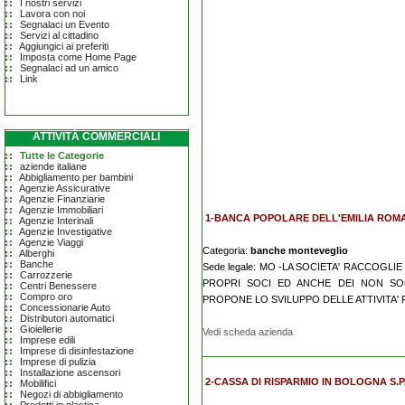
I nostri servizi
Lavora con noi
Segnalaci un Evento
Servizi al cittadino
Aggiungici ai preferiti
Imposta come Home Page
Segnalaci ad un amico
Link
ATTIVITÀ COMMERCIALI
Tutte le Categorie
aziende italiane
Abbigliamento per bambini
Agenzie Assicurative
Agenzie Finanziarie
Agenzie Immobiliari
1-BANCA POPOLARE DELL'EMILIA ROMA
Agenzie Interinali
Agenzie Investigative
Agenzie Viaggi
Categoria:
banche monteveglio
Alberghi
Banche
Sede legale: MO -LA SOCIETA' RACCOGLI
Carrozzerie
PROPRI SOCI ED ANCHE DEI NON SOCI,
Centri Benessere
Compro oro
PROPONE LO SVILUPPO DELLE ATTIVITA' 
Concessionarie Auto
Distributori automatici
Gioiellerie
Vedi scheda azienda
Imprese edili
Imprese di disinfestazione
Imprese di pulizia
Installazione ascensori
2-CASSA DI RISPARMIO IN BOLOGNA S.P.
Mobilifici
Negozi di abbigliamento