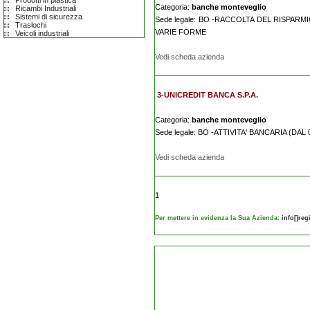
Prodotti in plastica
Categoria:
banche monteveglio
Ricambi Industriali
Sistemi di sicurezza
Sede legale: BO -RACCOLTA DEL RISPAR
Traslochi
VARIE FORME
Veicoli industriali
Vedi scheda azienda
3-UNICREDIT BANCA S.P.A.
Categoria:
banche monteveglio
Sede legale: BO -ATTIVITA' BANCARIA (DAL 
Vedi scheda azienda
1
Per mettere in evidenza la Sua Azienda:
info[]re