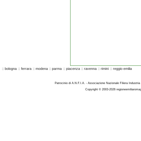
::
bologna
::
ferrara
::
modena
::
parma
::
piacenza
::
ravenna
::
rimini
::
reggio emilia
Patrocinio di A.N.F.I.A. - Associazione Nazionale Filiera Industria
Copyright © 2003-2026 regioneemiliaromag