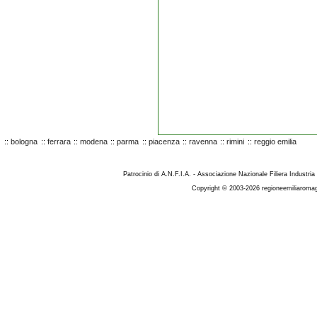
::
bologna
::
ferrara
::
modena
::
parma
::
piacenza
::
ravenna
::
rimini
::
reggio emilia
Patrocinio di A.N.F.I.A. - Associazione Nazionale Filiera Industria
Copyright © 2003-2026 regioneemiliaromag