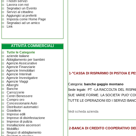
I nostri servizi
Lavora con noi
Segnalaci un Evento
Servizi al cittadino
Aggiungici ai preferiti
Imposta come Home Page
Segnalaci ad un amico
Link
ATTIVITÀ COMMERCIALI
Tutte le Categorie
aziende italiane
Abbigliamento per bambini
Agenzie Assicurative
Agenzie Finanziarie
Agenzie Immobiliari
1-"CASSA DI RISPARMIO DI PISTOIA E PES
Agenzie Interinali
Agenzie Investigative
Agenzie Viaggi
Categoria:
banche gaggio montano
Alberghi
Banche
Sede legale: PT -LA RACCOLTA DEL RIS
Carrozzerie
SUE VARIE FORME. LA SOCIETA' PUO' CO
Centri Benessere
Compro oro
TUTTE LE OPERAZIONI ED I SERVIZI BANCA
Concessionarie Auto
Distributori automatici
Gioiellerie
Vedi scheda azienda
Imprese edili
Imprese di disinfestazione
Imprese di pulizia
Installazione ascensori
2-BANCA DI CREDITO COOPERATIVO DE
Mobilifici
Negozi di abbigliamento