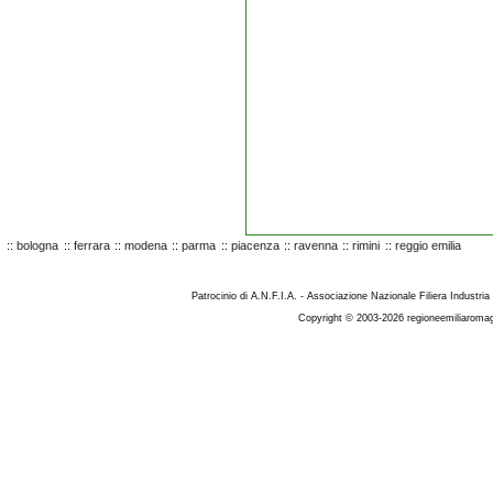
::
bologna
::
ferrara
::
modena
::
parma
::
piacenza
::
ravenna
::
rimini
::
reggio emilia
Patrocinio di A.N.F.I.A. - Associazione Nazionale Filiera Industria
Copyright © 2003-2026 regioneemiliaromag