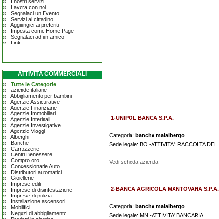
I nostri servizi
Lavora con noi
Segnalaci un Evento
Servizi al cittadino
Aggiungici ai preferiti
Imposta come Home Page
Segnalaci ad un amico
Link
ATTIVITÀ COMMERCIALI
Tutte le Categorie
aziende italiane
Abbigliamento per bambini
Agenzie Assicurative
Agenzie Finanziarie
Agenzie Immobiliari
1-UNIPOL BANCA S.P.A.
Agenzie Interinali
Agenzie Investigative
Agenzie Viaggi
Categoria:
banche malalbergo
Alberghi
Banche
Sede legale: BO -ATTIVITA': RACCOLTA D
Carrozzerie
Centri Benessere
Compro oro
Vedi scheda azienda
Concessionarie Auto
Distributori automatici
Gioiellerie
Imprese edili
2-BANCA AGRICOLA MANTOVANA S.P.A. I
Imprese di disinfestazione
Imprese di pulizia
Installazione ascensori
Categoria:
banche malalbergo
Mobilifici
Negozi di abbigliamento
Sede legale: MN -ATTIVITA' BANCARIA.