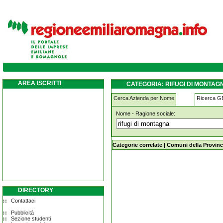
rifugi-di-montagna pecorara
AREA ISCRITTI
CATEGORIA: RIFUGI DI MONTA
Cerca Azienda per Nome
Ricerca 
Nome - Ragione sociale:
rifugi-di-montagna pecorara
Categorie correlate
|
Comuni della Provinc
DIRECTORY
Contattaci
Pubblicità
Sezione studenti