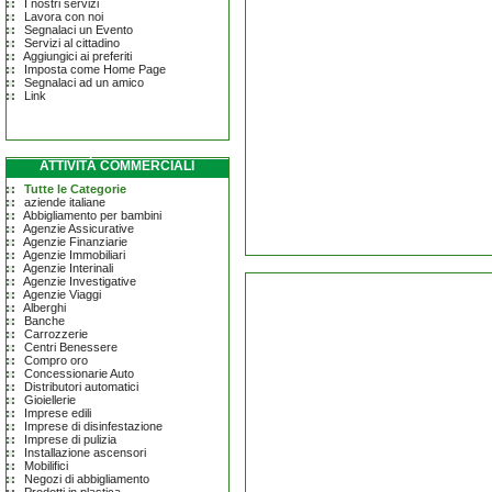
I nostri servizi
Lavora con noi
Segnalaci un Evento
Servizi al cittadino
Aggiungici ai preferiti
Imposta come Home Page
Segnalaci ad un amico
Link
ATTIVITÀ COMMERCIALI
Tutte le Categorie
aziende italiane
Abbigliamento per bambini
Agenzie Assicurative
Agenzie Finanziarie
Agenzie Immobiliari
Agenzie Interinali
Agenzie Investigative
Agenzie Viaggi
Alberghi
Banche
Carrozzerie
Centri Benessere
Compro oro
Concessionarie Auto
Distributori automatici
Gioiellerie
Imprese edili
Imprese di disinfestazione
Imprese di pulizia
Installazione ascensori
Mobilifici
Negozi di abbigliamento