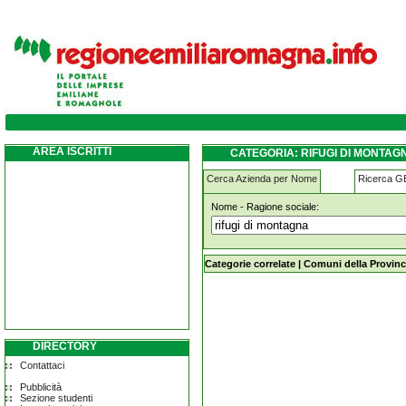
rifugi-di-montagna carpaneto-piacentino
AREA ISCRITTI
CATEGORIA: RIFUGI DI MONTA
Cerca Azienda per Nome
Ricerca 
Nome - Ragione sociale:
rifugi-di-montagna carpaneto-piacen
Categorie correlate
|
Comuni della Provinc
DIRECTORY
Contattaci
Pubblicità
Sezione studenti