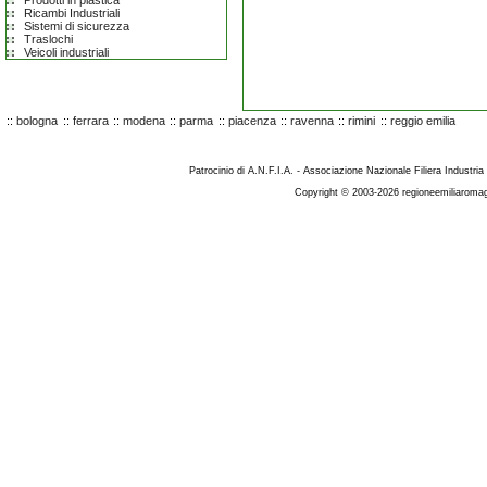
Prodotti in plastica
Ricambi Industriali
Sistemi di sicurezza
Traslochi
Veicoli industriali
::
bologna
::
ferrara
::
modena
::
parma
::
piacenza
::
ravenna
::
rimini
::
reggio emilia
Patrocinio di A.N.F.I.A. - Associazione Nazionale Filiera Industria
Copyright © 2003-2026 regioneemiliaromag