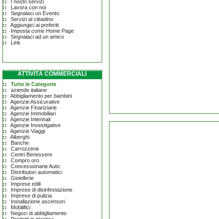
I nostri servizi
Lavora con noi
Segnalaci un Evento
Servizi al cittadino
Aggiungici ai preferiti
Imposta come Home Page
Segnalaci ad un amico
Link
ATTIVITÀ COMMERCIALI
Tutte le Categorie
aziende italiane
Abbigliamento per bambini
Agenzie Assicurative
Agenzie Finanziarie
Agenzie Immobiliari
Agenzie Interinali
Agenzie Investigative
Agenzie Viaggi
Alberghi
Banche
Carrozzerie
Centri Benessere
Compro oro
Concessionarie Auto
Distributori automatici
Gioiellerie
Imprese edili
Imprese di disinfestazione
Imprese di pulizia
Installazione ascensori
Mobilifici
Negozi di abbigliamento