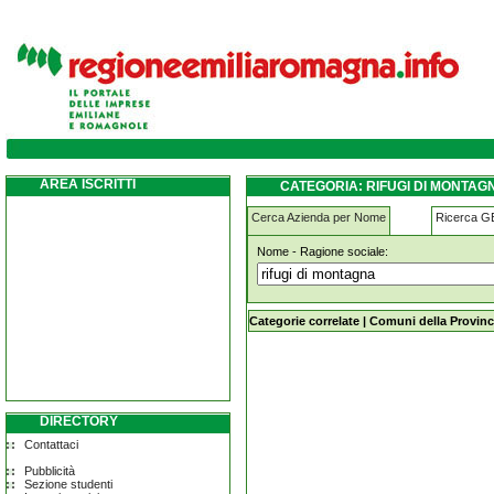
rifugi-di-montagna coli
AREA ISCRITTI
CATEGORIA: RIFUGI DI MONTAG
Cerca Azienda per Nome
Ricerca 
Nome - Ragione sociale:
rifugi-di-montagna coli
Categorie correlate
|
Comuni della Provinc
DIRECTORY
Contattaci
Pubblicità
Sezione studenti