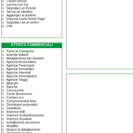
I nostri servizi
Lavora con noi
Segnalaci un Evento
Servizi al cittadino
Aggiungici ai preferiti
Imposta come Home Page
Segnalaci ad un amico
Link
ATTIVITÀ COMMERCIALI
Tutte le Categorie
aziende italiane
Abbigliamento per bambini
Agenzie Assicurative
Agenzie Finanziarie
Agenzie Immobiliari
Agenzie Interinali
Agenzie Investigative
Agenzie Viaggi
Alberghi
Banche
Carrozzerie
Centri Benessere
Compro oro
Concessionarie Auto
Distributori automatici
Gioiellerie
Imprese edili
Imprese di disinfestazione
Imprese di pulizia
Installazione ascensori
Mobilifici
Negozi di abbigliamento