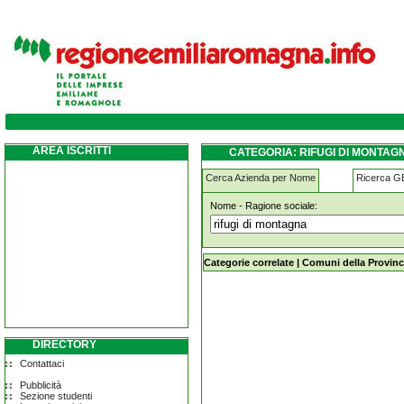
rifugi-di-montagna masi-torello
AREA ISCRITTI
CATEGORIA: RIFUGI DI MONTAG
Cerca Azienda per Nome
Ricerca 
Nome - Ragione sociale:
rifugi-di-montagna masi-torello
Categorie correlate
|
Comuni della Provinc
DIRECTORY
Contattaci
Pubblicità
Sezione studenti