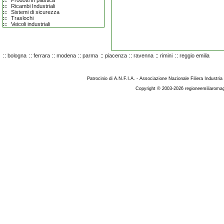
Prodotti in plastica
Ricambi Industriali
Sistemi di sicurezza
Traslochi
Veicoli industriali
::
bologna
::
ferrara
::
modena
::
parma
::
piacenza
::
ravenna
::
rimini
::
reggio emilia
Patrocinio di A.N.F.I.A. - Associazione Nazionale Filiera Industria
Copyright © 2003-2026 regioneemiliaromag