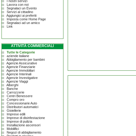
I nostri servizi
Lavora con noi
Segnalaci un Evento
Servizi al cittadino
Aggiungici ai preferiti
Imposta come Home Page
Segnalaci ad un amico
Link
ATTIVITÀ COMMERCIALI
Tutte le Categorie
aziende italiane
Abbigliamento per bambini
Agenzie Assicurative
Agenzie Finanziarie
Agenzie Immobiliari
Agenzie Interinali
Agenzie Investigative
Agenzie Viaggi
Alberghi
Banche
Carrozzerie
Centri Benessere
Compro oro
Concessionarie Auto
Distributori automatici
Gioiellerie
Imprese edili
Imprese di disinfestazione
Imprese di pulizia
Installazione ascensori
Mobilifici
Negozi di abbigliamento