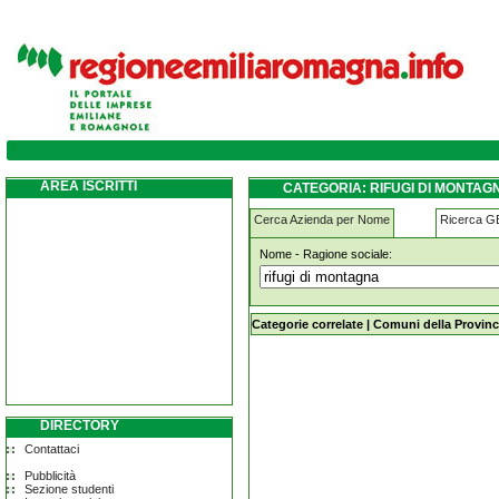
rifugi-di-montagna comacchio
AREA ISCRITTI
CATEGORIA: RIFUGI DI MONTA
Cerca Azienda per Nome
Ricerca 
Nome - Ragione sociale:
rifugi-di-montagna comacchio
Categorie correlate
|
Comuni della Provinc
DIRECTORY
Contattaci
Pubblicità
Sezione studenti