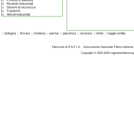
Prodotti in plastica
Ricambi Industriali
Sistemi di sicurezza
Traslochi
Veicoli industriali
::
bologna
::
ferrara
::
modena
::
parma
::
piacenza
::
ravenna
::
rimini
::
reggio emilia
Patrocinio di A.N.F.I.A. - Associazione Nazionale Filiera Industria
Copyright © 2003-2026 regioneemiliaromag