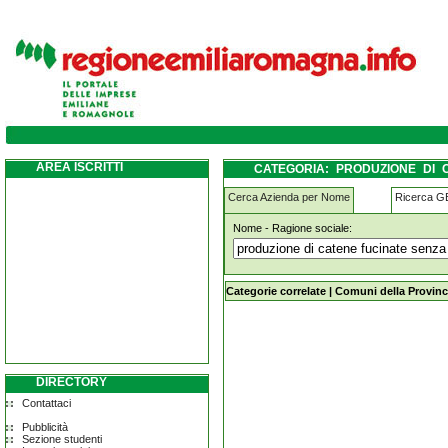
produzione-di-catene-fucinate-senza-sald
AREA ISCRITTI
CATEGORIA: PRODUZIONE DI 
COMACCHIO
Cerca Azienda per Nome
Ricerca 
Nome - Ragione sociale:
produzione-di-catene-fucinate-senz
Categorie correlate
|
Comuni della Provinc
DIRECTORY
Contattaci
Pubblicità
Sezione studenti