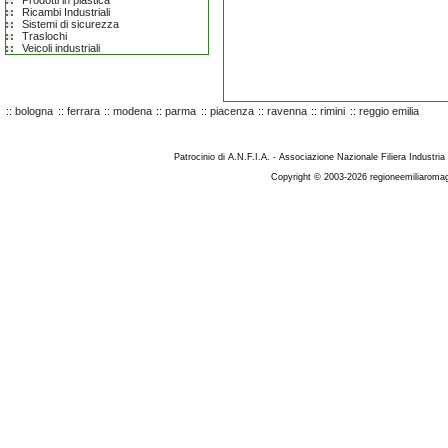
Prodotti in plastica
Ricambi Industriali
Sistemi di sicurezza
Traslochi
Veicoli industriali
::
bologna
::
ferrara
::
modena
::
parma
::
piacenza
::
ravenna
::
rimini
::
reggio emilia
Patrocinio di A.N.F.I.A. - Associazione Nazionale Filiera Industria
Copyright © 2003-2026 regioneemiliaromag