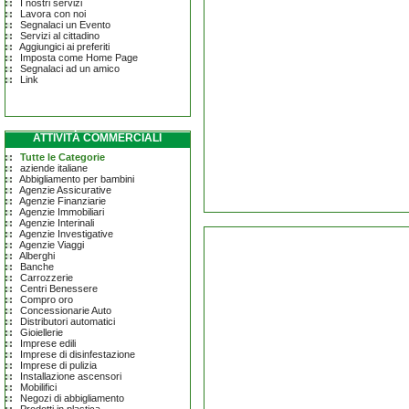
I nostri servizi
Lavora con noi
Segnalaci un Evento
Servizi al cittadino
Aggiungici ai preferiti
Imposta come Home Page
Segnalaci ad un amico
Link
ATTIVITÀ COMMERCIALI
Tutte le Categorie
aziende italiane
Abbigliamento per bambini
Agenzie Assicurative
Agenzie Finanziarie
Agenzie Immobiliari
Agenzie Interinali
Agenzie Investigative
Agenzie Viaggi
Alberghi
Banche
Carrozzerie
Centri Benessere
Compro oro
Concessionarie Auto
Distributori automatici
Gioiellerie
Imprese edili
Imprese di disinfestazione
Imprese di pulizia
Installazione ascensori
Mobilifici
Negozi di abbigliamento