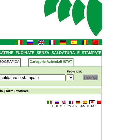
tura-e-stampate lagosanto
CATENE FUCINATE SENZA SALDATURA E STAMPATE
GEOGRAFICA
Categorie Aziendali ISTAT
Provincia:
-saldatura-e-stampate lagosanto
ia
|
Altre Province