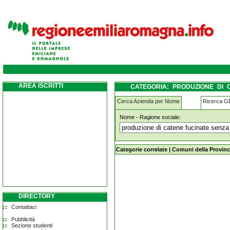
produzione-di-catene-fucinate-senza-salda
AREA ISCRITTI
CATEGORIA: PRODUZIONE DI 
LAGOSANTO
Cerca Azienda per Nome
Ricerca 
Nome - Ragione sociale:
produzione-di-catene-fucinate-senza
Categorie correlate
|
Comuni della Provinc
DIRECTORY
Contattaci
Pubblicità
Sezione studenti