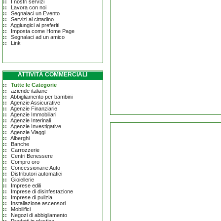
I nostri servizi
Lavora con noi
Segnalaci un Evento
Servizi al cittadino
Aggiungici ai preferiti
Imposta come Home Page
Segnalaci ad un amico
Link
ATTIVITÀ COMMERCIALI
Tutte le Categorie
aziende italiane
Abbigliamento per bambini
Agenzie Assicurative
Agenzie Finanziarie
Agenzie Immobiliari
Agenzie Interinali
Agenzie Investigative
Agenzie Viaggi
Alberghi
Banche
Carrozzerie
Centri Benessere
Compro oro
Concessionarie Auto
Distributori automatici
Gioiellerie
Imprese edili
Imprese di disinfestazione
Imprese di pulizia
Installazione ascensori
Mobilifici
Negozi di abbigliamento