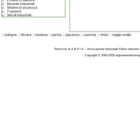
Prodotti in plastica
Ricambi Industriali
Sistemi di sicurezza
Traslochi
Veicoli industriali
::
bologna
::
ferrara
::
modena
::
parma
::
piacenza
::
ravenna
::
rimini
::
reggio emilia
Patrocinio di A.N.F.I.A. - Associazione Nazionale Filiera Industria
Copyright © 2003-2026 regioneemiliaromag