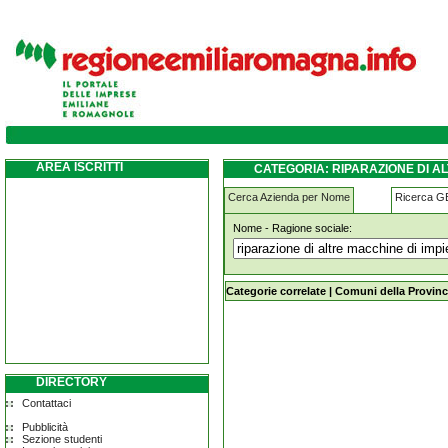
riparazione-di-altre-macchine-di-impiego-g
AREA ISCRITTI
CATEGORIA: RIPARAZIONE DI A
Cerca Azienda per Nome
Ricerca 
Nome - Ragione sociale:
riparazione-di-altre-macchine-di-im
Categorie correlate
|
Comuni della Provinc
DIRECTORY
Contattaci
Pubblicità
Sezione studenti