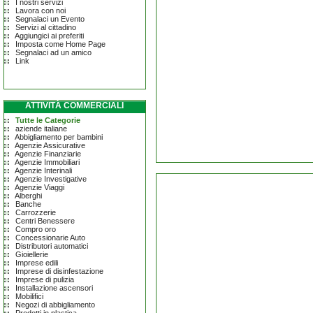
I nostri servizi
Lavora con noi
Segnalaci un Evento
Servizi al cittadino
Aggiungici ai preferiti
Imposta come Home Page
Segnalaci ad un amico
Link
ATTIVITÀ COMMERCIALI
Tutte le Categorie
aziende italiane
Abbigliamento per bambini
Agenzie Assicurative
Agenzie Finanziarie
Agenzie Immobiliari
Agenzie Interinali
Agenzie Investigative
Agenzie Viaggi
Alberghi
Banche
Carrozzerie
Centri Benessere
Compro oro
Concessionarie Auto
Distributori automatici
Gioiellerie
Imprese edili
Imprese di disinfestazione
Imprese di pulizia
Installazione ascensori
Mobilifici
Negozi di abbigliamento