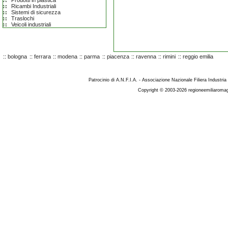
Prodotti in plastica
Ricambi Industriali
Sistemi di sicurezza
Traslochi
Veicoli industriali
::
bologna
::
ferrara
::
modena
::
parma
::
piacenza
::
ravenna
::
rimini
::
reggio emilia
Patrocinio di A.N.F.I.A. - Associazione Nazionale Filiera Industria
Copyright © 2003-2026 regioneemiliaromag