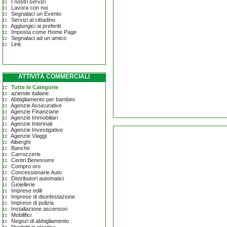
I nostri servizi
Lavora con noi
Segnalaci un Evento
Servizi al cittadino
Aggiungici ai preferiti
Imposta come Home Page
Segnalaci ad un amico
Link
ATTIVITÀ COMMERCIALI
Tutte le Categorie
aziende italiane
Abbigliamento per bambini
Agenzie Assicurative
Agenzie Finanziarie
Agenzie Immobiliari
Agenzie Interinali
Agenzie Investigative
Agenzie Viaggi
Alberghi
Banche
Carrozzerie
Centri Benessere
Compro oro
Concessionarie Auto
Distributori automatici
Gioiellerie
Imprese edili
Imprese di disinfestazione
Imprese di pulizia
Installazione ascensori
Mobilifici
Negozi di abbigliamento