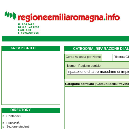
riparazione-di-altre-macchine-di-impiego-g
AREA ISCRITTI
CATEGORIA: RIPARAZIONE DI A
Cerca Azienda per Nome
Ricerca 
Nome - Ragione sociale:
riparazione-di-altre-macchine-di-im
Categorie correlate
|
Comuni della Provinc
DIRECTORY
Contattaci
Pubblicità
Sezione studenti