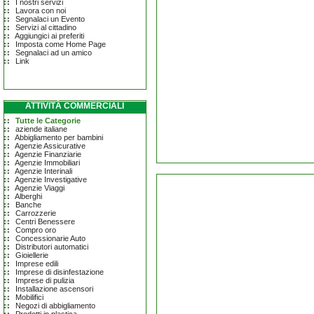
I nostri servizi
Lavora con noi
Segnalaci un Evento
Servizi al cittadino
Aggiungici ai preferiti
Imposta come Home Page
Segnalaci ad un amico
Link
ATTIVITÀ COMMERCIALI
Tutte le Categorie
aziende italiane
Abbigliamento per bambini
Agenzie Assicurative
Agenzie Finanziarie
Agenzie Immobiliari
Agenzie Interinali
Agenzie Investigative
Agenzie Viaggi
Alberghi
Banche
Carrozzerie
Centri Benessere
Compro oro
Concessionarie Auto
Distributori automatici
Gioiellerie
Imprese edili
Imprese di disinfestazione
Imprese di pulizia
Installazione ascensori
Mobilifici
Negozi di abbigliamento