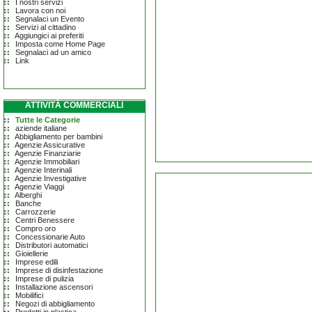
I nostri servizi
Lavora con noi
Segnalaci un Evento
Servizi al cittadino
Aggiungici ai preferiti
Imposta come Home Page
Segnalaci ad un amico
Link
ATTIVITÀ COMMERCIALI
Tutte le Categorie
aziende italiane
Abbigliamento per bambini
Agenzie Assicurative
Agenzie Finanziarie
Agenzie Immobiliari
Agenzie Interinali
Agenzie Investigative
Agenzie Viaggi
Alberghi
Banche
Carrozzerie
Centri Benessere
Compro oro
Concessionarie Auto
Distributori automatici
Gioiellerie
Imprese edili
Imprese di disinfestazione
Imprese di pulizia
Installazione ascensori
Mobilifici
Negozi di abbigliamento