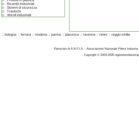
Prodotti in plastica
Ricambi Industriali
Sistemi di sicurezza
Traslochi
Veicoli industriali
::
bologna
::
ferrara
::
modena
::
parma
::
piacenza
::
ravenna
::
rimini
::
reggio emilia
Patrocinio di A.N.F.I.A. - Associazione Nazionale Filiera Industria
Copyright © 2003-2026 regioneemiliaromag