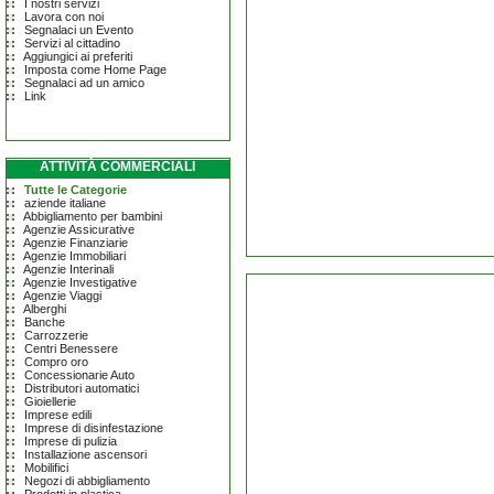
I nostri servizi
Lavora con noi
Segnalaci un Evento
Servizi al cittadino
Aggiungici ai preferiti
Imposta come Home Page
Segnalaci ad un amico
Link
ATTIVITÀ COMMERCIALI
Tutte le Categorie
aziende italiane
Abbigliamento per bambini
Agenzie Assicurative
Agenzie Finanziarie
Agenzie Immobiliari
Agenzie Interinali
Agenzie Investigative
Agenzie Viaggi
Alberghi
Banche
Carrozzerie
Centri Benessere
Compro oro
Concessionarie Auto
Distributori automatici
Gioiellerie
Imprese edili
Imprese di disinfestazione
Imprese di pulizia
Installazione ascensori
Mobilifici
Negozi di abbigliamento