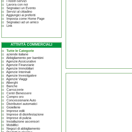
I nostri servizi
Lavora con noi
Segnalaci un Evento
Servizi al cittadino
Aggiungici ai preferiti
Imposta come Home Page
Segnalaci ad un amico
Link
ATTIVITÀ COMMERCIALI
Tutte le Categorie
aziende italiane
Abbigliamento per bambini
Agenzie Assicurative
Agenzie Finanziarie
Agenzie Immobiliari
Agenzie Interinali
Agenzie Investigative
Agenzie Viaggi
Alberghi
Banche
Carrozzerie
Centri Benessere
Compro oro
Concessionarie Auto
Distributori automatici
Gioiellerie
Imprese edili
Imprese di disinfestazione
Imprese di pulizia
Installazione ascensori
Mobilifici
Negozi di abbigliamento