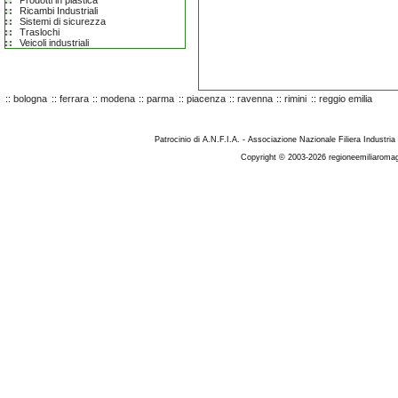
Prodotti in plastica
Ricambi Industriali
Sistemi di sicurezza
Traslochi
Veicoli industriali
::
bologna
::
ferrara
::
modena
::
parma
::
piacenza
::
ravenna
::
rimini
::
reggio emilia
Patrocinio di A.N.F.I.A. - Associazione Nazionale Filiera Industria
Copyright © 2003-2026 regioneemiliaromag