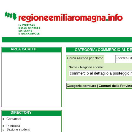
commercio-al-dettaglio-a-posteggio-mobile-d
abbigliamento lugo
AREA ISCRITTI
CATEGORIA: COMMERCIO AL DET
DI ABBIGLIAMENTO LUGO
Cerca Azienda per Nome
Ricerca 
Nome - Ragione sociale:
commercio-al-dettaglio-a-posteggio-m
lugo
Categorie correlate
|
Comuni della Provinc
DIRECTORY
Contattaci
Pubblicità
Sezione studenti