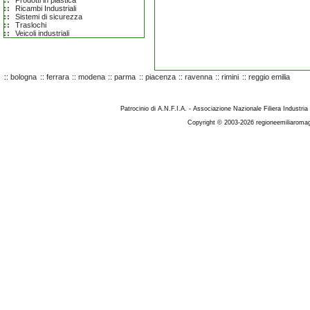
Prodotti in plastica
Ricambi Industriali
Sistemi di sicurezza
Traslochi
Veicoli industriali
::
bologna
::
ferrara
::
modena
::
parma
::
piacenza
::
ravenna
::
rimini
::
reggio emilia
Patrocinio di A.N.F.I.A. - Associazione Nazionale Filiera Industria
Copyright © 2003-2026 regioneemiliaromag