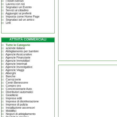
I nostri servizi
Lavora con noi
Segnalaci un Evento
Servizi al cittadino
Aggiungici ai preferiti
Imposta come Home Page
Segnalaci ad un amico
Link
ATTIVITÀ COMMERCIALI
Tutte le Categorie
aziende italiane
Abbigliamento per bambini
Agenzie Assicurative
Agenzie Finanziarie
Agenzie Immobiliari
Agenzie Interinali
Agenzie Investigative
Agenzie Viaggi
Alberghi
Banche
Carrozzerie
Centri Benessere
Compro oro
Concessionarie Auto
Distributori automatici
Gioiellerie
Imprese edili
Imprese di disinfestazione
Imprese di pulizia
Installazione ascensori
Mobilifici
Negozi di abbigliamento