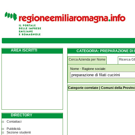
preparazione-di-filati-cucirini sestola
AREA ISCRITTI
CATEGORIA: PREPARAZIONE DI F
Cerca Azienda per Nome
Ricerca 
Nome - Ragione sociale:
preparazione-di-filati-cucirini sestol
Categorie correlate
|
Comuni della Provinc
DIRECTORY
Contattaci
Pubblicità
Sezione studenti