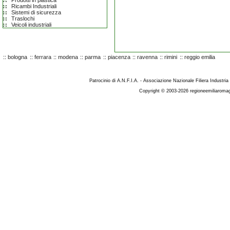
Prodotti in plastica
Ricambi Industriali
Sistemi di sicurezza
Traslochi
Veicoli industriali
::
bologna
::
ferrara
::
modena
::
parma
::
piacenza
::
ravenna
::
rimini
::
reggio emilia
Patrocinio di A.N.F.I.A. - Associazione Nazionale Filiera Industria
Copyright © 2003-2026 regioneemiliaromag