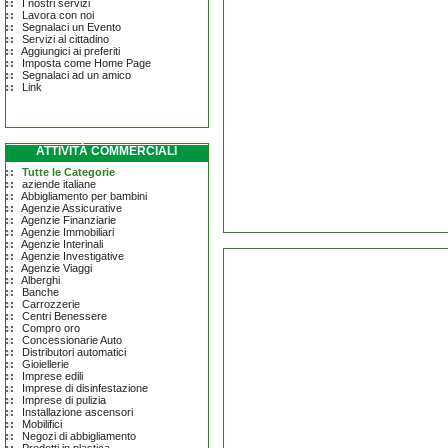
I nostri servizi
Lavora con noi
Segnalaci un Evento
Servizi al cittadino
Aggiungici ai preferiti
Imposta come Home Page
Segnalaci ad un amico
Link
ATTIVITÀ COMMERCIALI
Tutte le Categorie
aziende italiane
Abbigliamento per bambini
Agenzie Assicurative
Agenzie Finanziarie
Agenzie Immobiliari
Agenzie Interinali
Agenzie Investigative
Agenzie Viaggi
Alberghi
Banche
Carrozzerie
Centri Benessere
Compro oro
Concessionarie Auto
Distributori automatici
Gioiellerie
Imprese edili
Imprese di disinfestazione
Imprese di pulizia
Installazione ascensori
Mobilifici
Negozi di abbigliamento