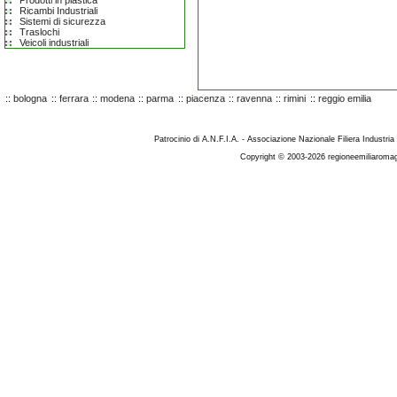
Prodotti in plastica
Ricambi Industriali
Sistemi di sicurezza
Traslochi
Veicoli industriali
::
bologna
::
ferrara
::
modena
::
parma
::
piacenza
::
ravenna
::
rimini
::
reggio emilia
Patrocinio di A.N.F.I.A. - Associazione Nazionale Filiera Industria
Copyright © 2003-2026 regioneemiliaromag