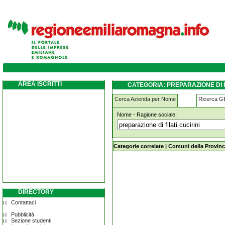
preparazione-di-filati-cucirini castelvetro
AREA ISCRITTI
CATEGORIA: PREPARAZIONE DI 
Cerca Azienda per Nome
Ricerca 
Nome - Ragione sociale:
preparazione-di-filati-cucirini caste
Categorie correlate
|
Comuni della Provinc
DIRECTORY
Contattaci
Pubblicità
Sezione studenti