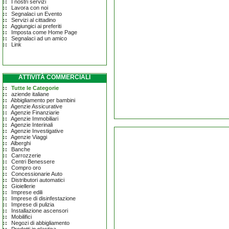
I nostri servizi
Lavora con noi
Segnalaci un Evento
Servizi al cittadino
Aggiungici ai preferiti
Imposta come Home Page
Segnalaci ad un amico
Link
ATTIVITÀ COMMERCIALI
Tutte le Categorie
aziende italiane
Abbigliamento per bambini
Agenzie Assicurative
Agenzie Finanziarie
Agenzie Immobiliari
Agenzie Interinali
Agenzie Investigative
Agenzie Viaggi
Alberghi
Banche
Carrozzerie
Centri Benessere
Compro oro
Concessionarie Auto
Distributori automatici
Gioiellerie
Imprese edili
Imprese di disinfestazione
Imprese di pulizia
Installazione ascensori
Mobilifici
Negozi di abbigliamento