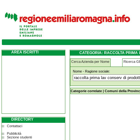
raccolta-prima-lav-conserv-di-prodotti-agrico
conto-terzi san-giovanni-in-persiceto
AREA ISCRITTI
CATEGORIA: RACCOLTA PRIMA L
AGRICOLI PER CONTO TERZI SAN
Cerca Azienda per Nome
Ricerca 
Nome - Ragione sociale:
raccolta-prima-lav-conserv-di-prodotti
terzi san-giovanni-in-persiceto
Categorie correlate
|
Comuni della Provinc
DIRECTORY
Contattaci
Pubblicità
Sezione studenti