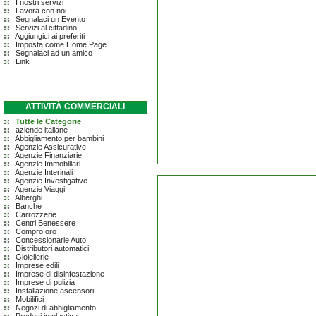
I nostri servizi
Lavora con noi
Segnalaci un Evento
Servizi al cittadino
Aggiungici ai preferiti
Imposta come Home Page
Segnalaci ad un amico
Link
ATTIVITÀ COMMERCIALI
Tutte le Categorie
aziende italiane
Abbigliamento per bambini
Agenzie Assicurative
Agenzie Finanziarie
Agenzie Immobiliari
Agenzie Interinali
Agenzie Investigative
Agenzie Viaggi
Alberghi
Banche
Carrozzerie
Centri Benessere
Compro oro
Concessionarie Auto
Distributori automatici
Gioiellerie
Imprese edili
Imprese di disinfestazione
Imprese di pulizia
Installazione ascensori
Mobilifici
Negozi di abbigliamento