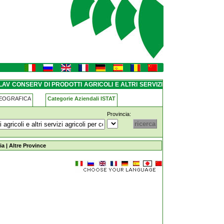
li-e-altri-servizi-agricoli-per-
AV CONSERV DI PRODOTTI AGRICOLI E ALTRI SERVIZI
 GIOVANNI IN PERSICETO
GEOGRAFICA
Categorie Aziendali ISTAT
Provincia:
-agricoli-e-altri-servizi-agricoli-per-conto-
ia
|
Altre Province