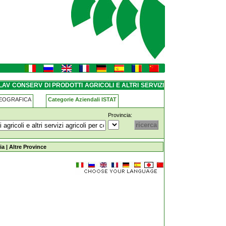
li-e-altri-servizi-agricoli-per-
AV CONSERV DI PRODOTTI AGRICOLI E ALTRI SERVIZI
VE DI CENTO
GEOGRAFICA
Categorie Aziendali ISTAT
Provincia:
-agricoli-e-altri-servizi-agricoli-per-conto-
ia
|
Altre Province