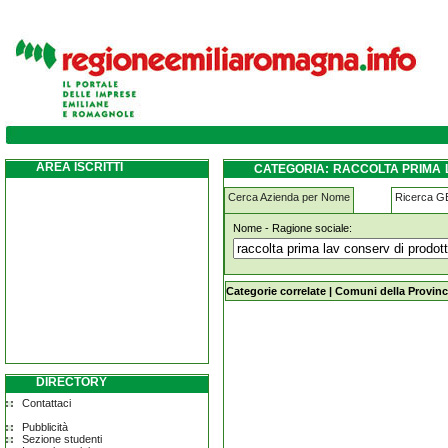
raccolta-prima-lav-conserv-di-prodotti-agrico
conto-terzi pieve-di-cento
AREA ISCRITTI
CATEGORIA: RACCOLTA PRIMA L
AGRICOLI PER CONTO TERZI PIE
Cerca Azienda per Nome
Ricerca 
Nome - Ragione sociale:
raccolta-prima-lav-conserv-di-prodotti
terzi pieve-di-cento
Categorie correlate
|
Comuni della Provinc
DIRECTORY
Contattaci
Pubblicità
Sezione studenti