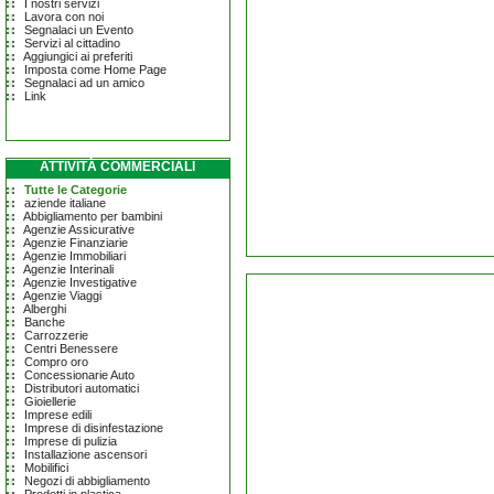
I nostri servizi
Lavora con noi
Segnalaci un Evento
Servizi al cittadino
Aggiungici ai preferiti
Imposta come Home Page
Segnalaci ad un amico
Link
ATTIVITÀ COMMERCIALI
Tutte le Categorie
aziende italiane
Abbigliamento per bambini
Agenzie Assicurative
Agenzie Finanziarie
Agenzie Immobiliari
Agenzie Interinali
Agenzie Investigative
Agenzie Viaggi
Alberghi
Banche
Carrozzerie
Centri Benessere
Compro oro
Concessionarie Auto
Distributori automatici
Gioiellerie
Imprese edili
Imprese di disinfestazione
Imprese di pulizia
Installazione ascensori
Mobilifici
Negozi di abbigliamento