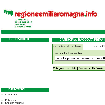
raccolta-prima-lav-conserv-di-prodotti-agrico
conto-terzi crevalcore
AREA ISCRITTI
CATEGORIA: RACCOLTA PRIMA L
AGRICOLI PER CONTO TERZI C
Cerca Azienda per Nome
Ricerca 
Nome - Ragione sociale:
raccolta-prima-lav-conserv-di-prodotti
terzi crevalcore
Categorie correlate
|
Comuni della Provinc
DIRECTORY
Contattaci
Pubblicità
Sezione studenti