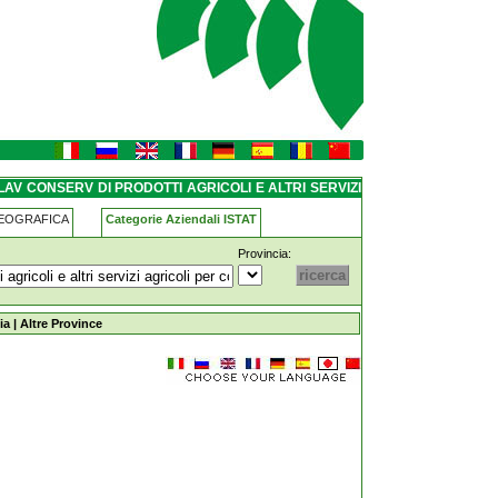
li-e-altri-servizi-agricoli-per-
AV CONSERV DI PRODOTTI AGRICOLI E ALTRI SERVIZI
REVALCORE
GEOGRAFICA
Categorie Aziendali ISTAT
Provincia:
-agricoli-e-altri-servizi-agricoli-per-conto-
ia
|
Altre Province