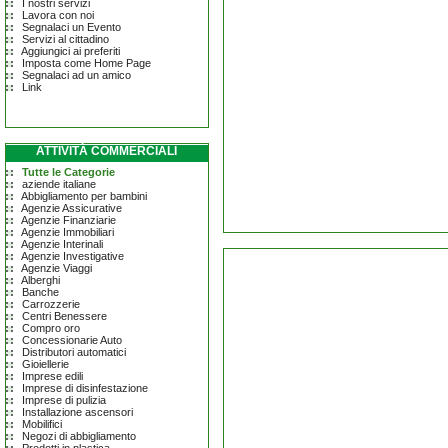
I nostri servizi
Lavora con noi
Segnalaci un Evento
Servizi al cittadino
Aggiungici ai preferiti
Imposta come Home Page
Segnalaci ad un amico
Link
ATTIVITÀ COMMERCIALI
Tutte le Categorie
aziende italiane
Abbigliamento per bambini
Agenzie Assicurative
Agenzie Finanziarie
Agenzie Immobiliari
Agenzie Interinali
Agenzie Investigative
Agenzie Viaggi
Alberghi
Banche
Carrozzerie
Centri Benessere
Compro oro
Concessionarie Auto
Distributori automatici
Gioiellerie
Imprese edili
Imprese di disinfestazione
Imprese di pulizia
Installazione ascensori
Mobilifici
Negozi di abbigliamento