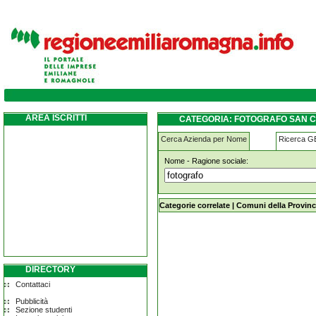
fotografo san-cesario-sul-panaro
AREA ISCRITTI
CATEGORIA: FOTOGRAFO SAN 
Cerca Azienda per Nome
Ricerca 
Nome - Ragione sociale:
fotografo san-cesario-sul-panaro
Categorie correlate
|
Comuni della Provinc
DIRECTORY
Contattaci
Pubblicità
Sezione studenti