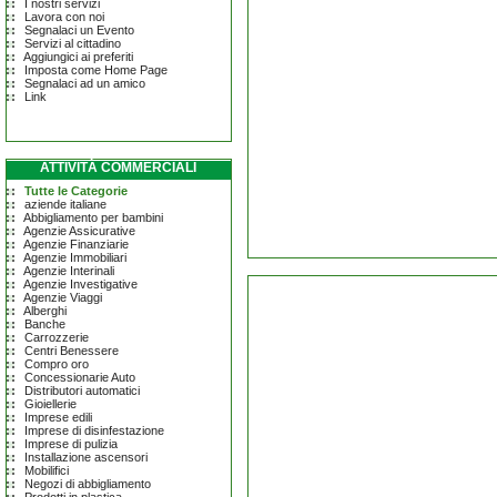
I nostri servizi
Lavora con noi
Segnalaci un Evento
Servizi al cittadino
Aggiungici ai preferiti
Imposta come Home Page
Segnalaci ad un amico
Link
ATTIVITÀ COMMERCIALI
Tutte le Categorie
aziende italiane
Abbigliamento per bambini
Agenzie Assicurative
Agenzie Finanziarie
Agenzie Immobiliari
Agenzie Interinali
Agenzie Investigative
Agenzie Viaggi
Alberghi
Banche
Carrozzerie
Centri Benessere
Compro oro
Concessionarie Auto
Distributori automatici
Gioiellerie
Imprese edili
Imprese di disinfestazione
Imprese di pulizia
Installazione ascensori
Mobilifici
Negozi di abbigliamento