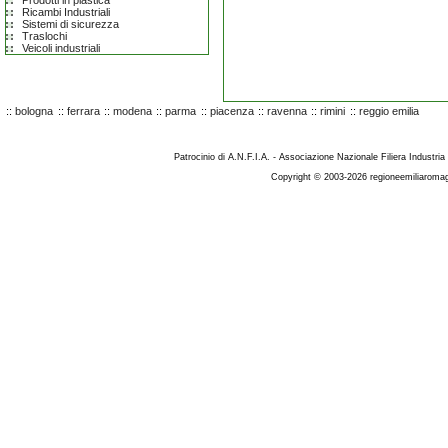
Prodotti in plastica
Ricambi Industriali
Sistemi di sicurezza
Traslochi
Veicoli industriali
::
bologna
::
ferrara
::
modena
::
parma
::
piacenza
::
ravenna
::
rimini
::
reggio emilia
Patrocinio di A.N.F.I.A. - Associazione Nazionale Filiera Industria
Copyright © 2003-2026 regioneemiliaromag