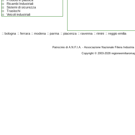
Prodotti in plastica
Ricambi Industriali
Sistemi di sicurezza
Traslochi
Veicoli industriali
::
bologna
::
ferrara
::
modena
::
parma
::
piacenza
::
ravenna
::
rimini
::
reggio emilia
Patrocinio di A.N.F.I.A. - Associazione Nazionale Filiera Industria
Copyright © 2003-2026 regioneemiliaromag