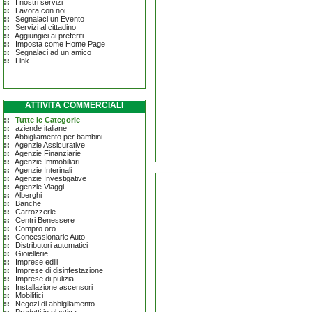
I nostri servizi
Lavora con noi
Segnalaci un Evento
Servizi al cittadino
Aggiungici ai preferiti
Imposta come Home Page
Segnalaci ad un amico
Link
ATTIVITÀ COMMERCIALI
Tutte le Categorie
aziende italiane
Abbigliamento per bambini
Agenzie Assicurative
Agenzie Finanziarie
Agenzie Immobiliari
Agenzie Interinali
Agenzie Investigative
Agenzie Viaggi
Alberghi
Banche
Carrozzerie
Centri Benessere
Compro oro
Concessionarie Auto
Distributori automatici
Gioiellerie
Imprese edili
Imprese di disinfestazione
Imprese di pulizia
Installazione ascensori
Mobilifici
Negozi di abbigliamento