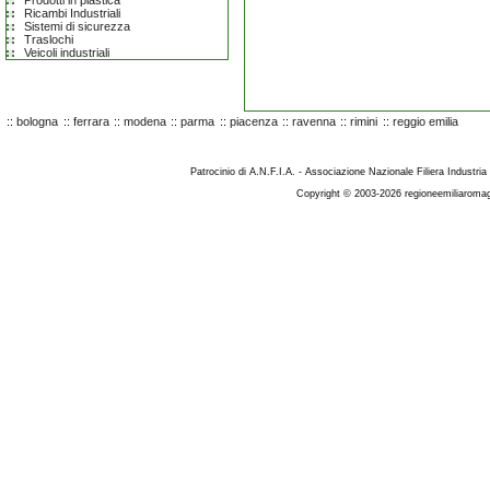
Prodotti in plastica
Ricambi Industriali
Sistemi di sicurezza
Traslochi
Veicoli industriali
::
bologna
::
ferrara
::
modena
::
parma
::
piacenza
::
ravenna
::
rimini
::
reggio emilia
Patrocinio di A.N.F.I.A. - Associazione Nazionale Filiera Industria
Copyright © 2003-2026 regioneemiliaromag