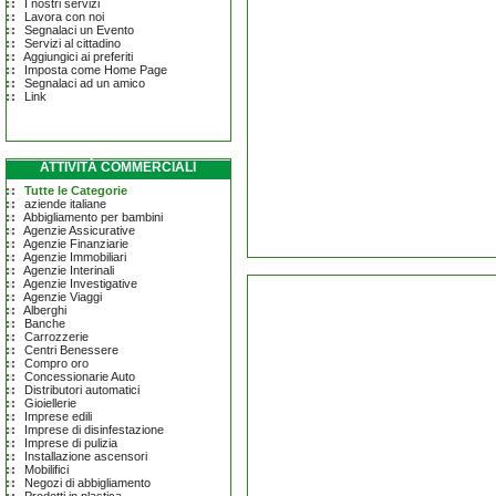
I nostri servizi
Lavora con noi
Segnalaci un Evento
Servizi al cittadino
Aggiungici ai preferiti
Imposta come Home Page
Segnalaci ad un amico
Link
ATTIVITÀ COMMERCIALI
Tutte le Categorie
aziende italiane
Abbigliamento per bambini
Agenzie Assicurative
Agenzie Finanziarie
Agenzie Immobiliari
Agenzie Interinali
Agenzie Investigative
Agenzie Viaggi
Alberghi
Banche
Carrozzerie
Centri Benessere
Compro oro
Concessionarie Auto
Distributori automatici
Gioiellerie
Imprese edili
Imprese di disinfestazione
Imprese di pulizia
Installazione ascensori
Mobilifici
Negozi di abbigliamento