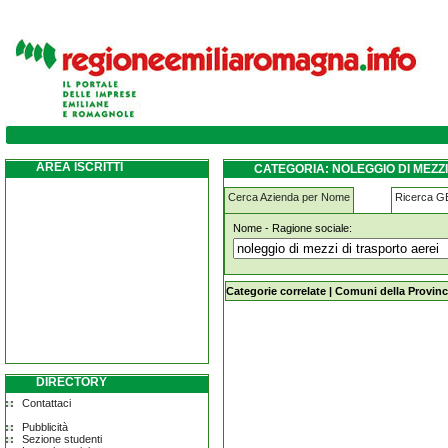
noleggio-di-mezzi-di-trasporto-aerei san-g
AREA ISCRITTI
CATEGORIA: NOLEGGIO DI MEZZI
Cerca Azienda per Nome
Ricerca 
Nome - Ragione sociale:
noleggio-di-mezzi-di-trasporto-aerei
Categorie correlate
|
Comuni della Provinc
DIRECTORY
Contattaci
Pubblicità
Sezione studenti