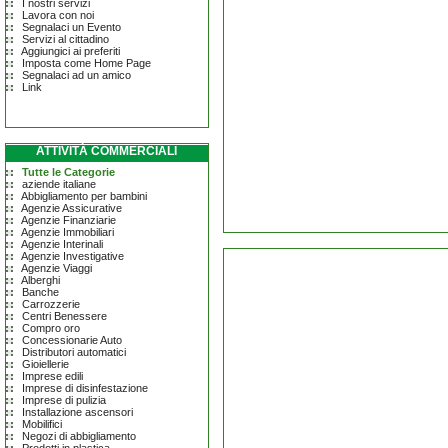
I nostri servizi
Lavora con noi
Segnalaci un Evento
Servizi al cittadino
Aggiungici ai preferiti
Imposta come Home Page
Segnalaci ad un amico
Link
ATTIVITÀ COMMERCIALI
Tutte le Categorie
aziende italiane
Abbigliamento per bambini
Agenzie Assicurative
Agenzie Finanziarie
Agenzie Immobiliari
Agenzie Interinali
Agenzie Investigative
Agenzie Viaggi
Alberghi
Banche
Carrozzerie
Centri Benessere
Compro oro
Concessionarie Auto
Distributori automatici
Gioiellerie
Imprese edili
Imprese di disinfestazione
Imprese di pulizia
Installazione ascensori
Mobilifici
Negozi di abbigliamento