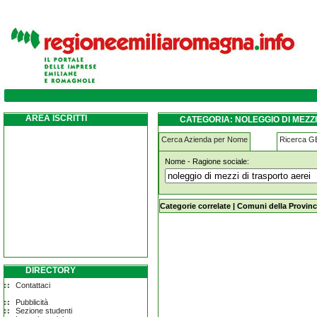
noleggio-di-mezzi-di-trasporto-aerei cam
AREA ISCRITTI
CATEGORIA: NOLEGGIO DI MEZ
Cerca Azienda per Nome
Ricerca 
Nome - Ragione sociale:
noleggio-di-mezzi-di-trasporto-aer
Categorie correlate
|
Comuni della Provinc
DIRECTORY
Contattaci
Pubblicità
Sezione studenti