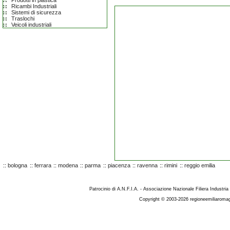
Prodotti in plastica
Ricambi Industriali
Sistemi di sicurezza
Traslochi
Veicoli industriali
::
bologna
::
ferrara
::
modena
::
parma
::
piacenza
::
ravenna
::
rimini
::
reggio emilia
Patrocinio di A.N.F.I.A. - Associazione Nazionale Filiera Industria
Copyright © 2003-2026 regioneemiliaromag