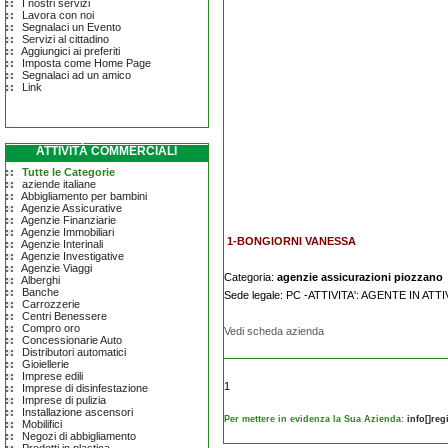
I nostri servizi
Lavora con noi
Segnalaci un Evento
Servizi al cittadino
Aggiungici ai preferiti
Imposta come Home Page
Segnalaci ad un amico
Link
ATTIVITÀ COMMERCIALI
Tutte le Categorie
aziende italiane
Abbigliamento per bambini
Agenzie Assicurative
Agenzie Finanziarie
Agenzie Immobiliari
1-BONGIORNI VANESSA
Agenzie Interinali
Agenzie Investigative
Agenzie Viaggi
Categoria:
agenzie assicurazioni piozzano
Alberghi
Banche
Sede legale: PC -ATTIVITA': AGENTE IN ATT
Carrozzerie
Centri Benessere
Compro oro
Vedi scheda azienda
Concessionarie Auto
Distributori automatici
Gioiellerie
Imprese edili
1
Imprese di disinfestazione
Imprese di pulizia
Installazione ascensori
Per mettere in evidenza la Sua Azienda:
info[]re
Mobilifici
Negozi di abbigliamento