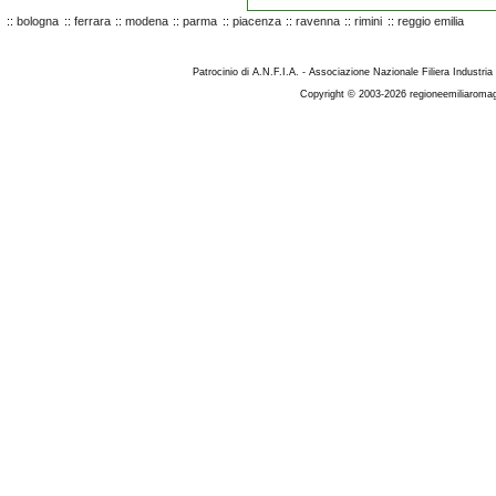
::
bologna
::
ferrara
::
modena
::
parma
::
piacenza
::
ravenna
::
rimini
::
reggio emilia
Patrocinio di A.N.F.I.A. - Associazione Nazionale Filiera Industria
Copyright © 2003-2026 regioneemiliaromag