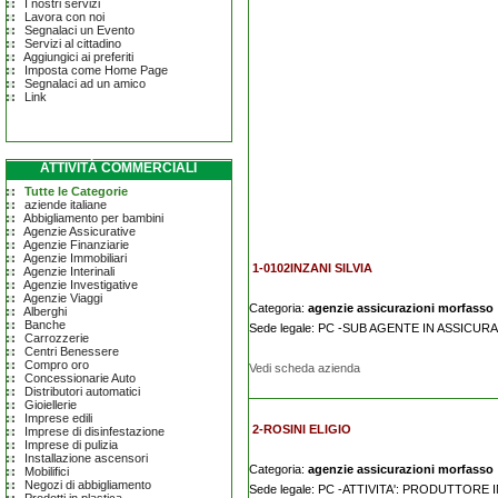
I nostri servizi
Lavora con noi
Segnalaci un Evento
Servizi al cittadino
Aggiungici ai preferiti
Imposta come Home Page
Segnalaci ad un amico
Link
ATTIVITÀ COMMERCIALI
Tutte le Categorie
aziende italiane
Abbigliamento per bambini
Agenzie Assicurative
Agenzie Finanziarie
Agenzie Immobiliari
1-0102INZANI SILVIA
Agenzie Interinali
Agenzie Investigative
Agenzie Viaggi
Categoria:
agenzie assicurazioni morfasso
Alberghi
Banche
Sede legale: PC -SUB AGENTE IN ASSICUR
Carrozzerie
Centri Benessere
Compro oro
Vedi scheda azienda
Concessionarie Auto
Distributori automatici
Gioiellerie
Imprese edili
2-ROSINI ELIGIO
Imprese di disinfestazione
Imprese di pulizia
Installazione ascensori
Categoria:
agenzie assicurazioni morfasso
Mobilifici
Negozi di abbigliamento
Sede legale: PC -ATTIVITA': PRODUTTORE