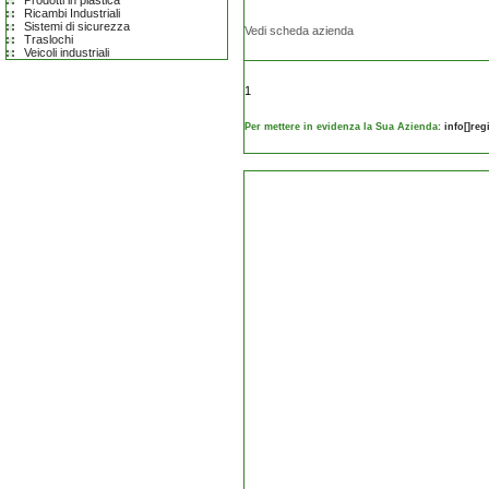
Prodotti in plastica
Ricambi Industriali
Sistemi di sicurezza
Vedi scheda azienda
Traslochi
Veicoli industriali
1
Per mettere in evidenza la Sua Azienda:
info[]re