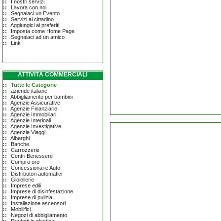
I nostri servizi
Lavora con noi
Segnalaci un Evento
Servizi al cittadino
Aggiungici ai preferiti
Imposta come Home Page
Segnalaci ad un amico
Link
ATTIVITÀ COMMERCIALI
Tutte le Categorie
aziende italiane
Abbigliamento per bambini
Agenzie Assicurative
Agenzie Finanziarie
Agenzie Immobiliari
Agenzie Interinali
Agenzie Investigative
Agenzie Viaggi
Alberghi
Banche
Carrozzerie
Centri Benessere
Compro oro
Concessionarie Auto
Distributori automatici
Gioiellerie
Imprese edili
Imprese di disinfestazione
Imprese di pulizia
Installazione ascensori
Mobilifici
Negozi di abbigliamento