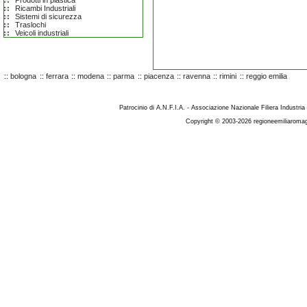
Prodotti in plastica
Ricambi Industriali
Sistemi di sicurezza
Traslochi
Veicoli industriali
::
bologna
::
ferrara
::
modena
::
parma
::
piacenza
::
ravenna
::
rimini
::
reggio emilia
Patrocinio di A.N.F.I.A. - Associazione Nazionale Filiera Industria
Copyright © 2003-2026 regioneemiliaromag