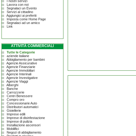
I nostri servizi
Lavora con noi
Segnalaci un Evento
Servizi al cittadino
Aggiungici ai preferiti
Imposta come Home Page
Segnalaci ad un amico
Link
ATTIVITÀ COMMERCIALI
Tutte le Categorie
aziende italiane
Abbigliamento per bambini
Agenzie Assicurative
Agenzie Finanziarie
Agenzie Immobiliari
Agenzie Interinali
Agenzie Investigative
Agenzie Viaggi
Alberghi
Banche
Carrozzerie
Centri Benessere
Compro oro
Concessionarie Auto
Distributori automatici
Gioiellerie
Imprese edili
Imprese di disinfestazione
Imprese di pulizia
Installazione ascensori
Mobilifici
Negozi di abbigliamento