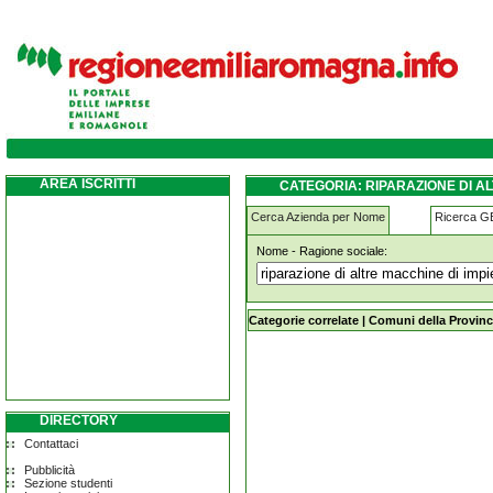
riparazione-di-altre-macchine-di-impiego-
AREA ISCRITTI
CATEGORIA: RIPARAZIONE DI A
Cerca Azienda per Nome
Ricerca 
Nome - Ragione sociale:
riparazione-di-altre-macchine-di-i
Categorie correlate
|
Comuni della Provinc
DIRECTORY
Contattaci
Pubblicità
Sezione studenti