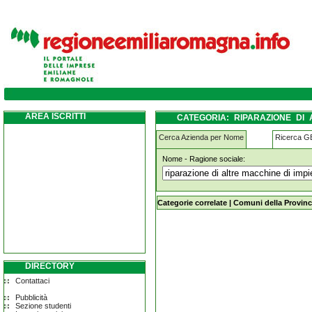
riparazione-di-altre-macchine-di-impiego
AREA ISCRITTI
CATEGORIA: RIPARAZIONE DI
SARACENO
Cerca Azienda per Nome
Ricerca 
Nome - Ragione sociale:
riparazione-di-altre-macchine-di-i
Categorie correlate
|
Comuni della Provinc
DIRECTORY
Contattaci
Pubblicità
Sezione studenti