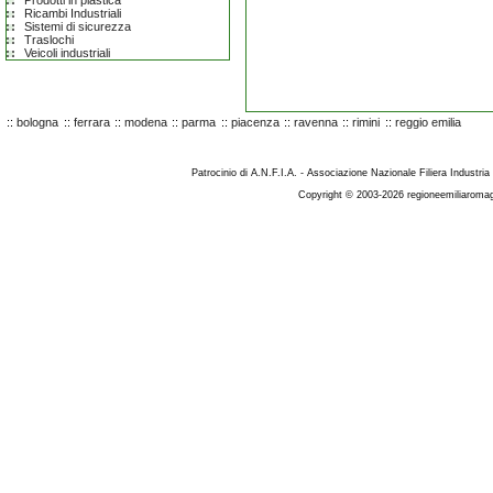
Prodotti in plastica
Ricambi Industriali
Sistemi di sicurezza
Traslochi
Veicoli industriali
::
bologna
::
ferrara
::
modena
::
parma
::
piacenza
::
ravenna
::
rimini
::
reggio emilia
Patrocinio di A.N.F.I.A. - Associazione Nazionale Filiera Industria
Copyright © 2003-2026 regioneemiliaromag