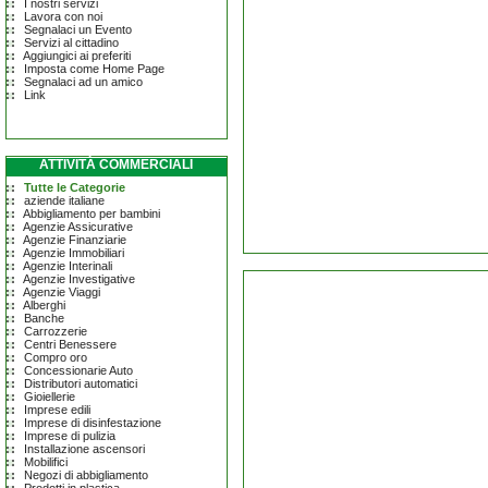
I nostri servizi
Lavora con noi
Segnalaci un Evento
Servizi al cittadino
Aggiungici ai preferiti
Imposta come Home Page
Segnalaci ad un amico
Link
ATTIVITÀ COMMERCIALI
Tutte le Categorie
aziende italiane
Abbigliamento per bambini
Agenzie Assicurative
Agenzie Finanziarie
Agenzie Immobiliari
Agenzie Interinali
Agenzie Investigative
Agenzie Viaggi
Alberghi
Banche
Carrozzerie
Centri Benessere
Compro oro
Concessionarie Auto
Distributori automatici
Gioiellerie
Imprese edili
Imprese di disinfestazione
Imprese di pulizia
Installazione ascensori
Mobilifici
Negozi di abbigliamento