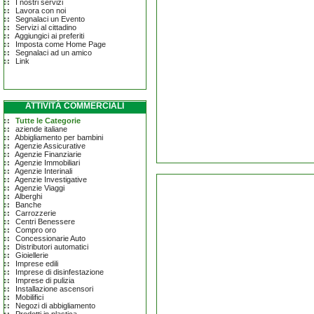
I nostri servizi
Lavora con noi
Segnalaci un Evento
Servizi al cittadino
Aggiungici ai preferiti
Imposta come Home Page
Segnalaci ad un amico
Link
ATTIVITÀ COMMERCIALI
Tutte le Categorie
aziende italiane
Abbigliamento per bambini
Agenzie Assicurative
Agenzie Finanziarie
Agenzie Immobiliari
Agenzie Interinali
Agenzie Investigative
Agenzie Viaggi
Alberghi
Banche
Carrozzerie
Centri Benessere
Compro oro
Concessionarie Auto
Distributori automatici
Gioiellerie
Imprese edili
Imprese di disinfestazione
Imprese di pulizia
Installazione ascensori
Mobilifici
Negozi di abbigliamento