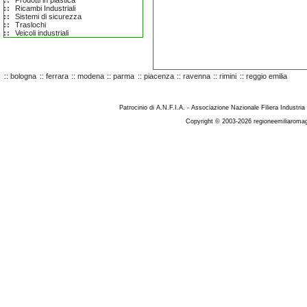
Prodotti in plastica
Ricambi Industriali
Sistemi di sicurezza
Traslochi
Veicoli industriali
::
bologna
::
ferrara
::
modena
::
parma
::
piacenza
::
ravenna
::
rimini
::
reggio emilia
Patrocinio di A.N.F.I.A. - Associazione Nazionale Filiera Industria
Copyright © 2003-2026 regioneemiliaromag