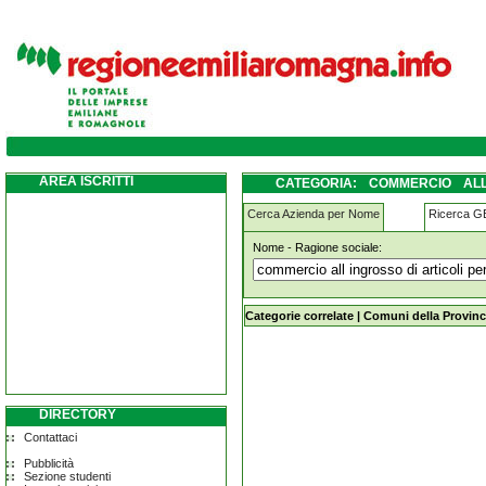
commercio-all-ingrosso-di-articoli-per-ill
elettrico-vario tresigallo
AREA ISCRITTI
CATEGORIA: COMMERCIO ALL
MATERIALE ELETTRICO VARIO T
Cerca Azienda per Nome
Ricerca 
Nome - Ragione sociale:
commercio-all-ingrosso-di-articoli-p
tresigallo
Categorie correlate
|
Comuni della Provinc
DIRECTORY
Contattaci
Pubblicità
Sezione studenti