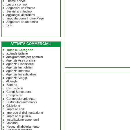
I nostri servizi
Lavora con noi
Segnalaci un Evento
Servizi al cittadino
Aggiungici ai preferiti
Imposta come Home Page
Segnalaci ad un amico
Link
ATTIVITÀ COMMERCIALI
Tutte le Categorie
aziende italiane
Abbigliamento per bambini
Agenzie Assicurative
Agenzie Finanziarie
Agenzie Immobiliari
Agenzie Interinali
Agenzie Investigative
Agenzie Viaggi
Alberghi
Banche
Carrozzerie
Centri Benessere
Compro oro
Concessionarie Auto
Distributori automatici
Gioiellerie
Imprese edili
Imprese di disinfestazione
Imprese di pulizia
Installazione ascensori
Mobilifici
Negozi di abbigliamento