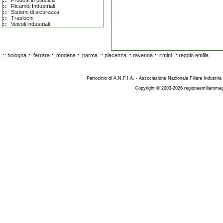
Prodotti in plastica
Ricambi Industriali
Sistemi di sicurezza
Traslochi
Veicoli industriali
::
bologna
::
ferrara
::
modena
::
parma
::
piacenza
::
ravenna
::
rimini
::
reggio emilia
Patrocinio di A.N.F.I.A. - Associazione Nazionale Filiera Industria
Copyright © 2003-2026 regioneemiliaromag