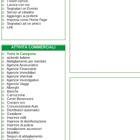
I nostri servizi
Lavora con noi
Segnalaci un Evento
Servizi al cittadino
Aggiungici ai preferiti
Imposta come Home Page
Segnalaci ad un amico
Link
ATTIVITÀ COMMERCIALI
Tutte le Categorie
aziende italiane
Abbigliamento per bambini
Agenzie Assicurative
Agenzie Finanziarie
Agenzie Immobiliari
Agenzie Interinali
Agenzie Investigative
Agenzie Viaggi
Alberghi
Banche
Carrozzerie
Centri Benessere
Compro oro
Concessionarie Auto
Distributori automatici
Gioiellerie
Imprese edili
Imprese di disinfestazione
Imprese di pulizia
Installazione ascensori
Mobilifici
Negozi di abbigliamento