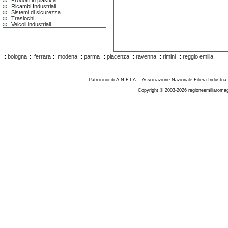
Prodotti in plastica
Ricambi Industriali
Sistemi di sicurezza
Traslochi
Veicoli industriali
::
bologna
::
ferrara
::
modena
::
parma
::
piacenza
::
ravenna
::
rimini
::
reggio emilia
Patrocinio di A.N.F.I.A. - Associazione Nazionale Filiera Industria
Copyright © 2003-2026 regioneemiliaromag