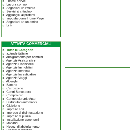
I nostri servizi
Lavora con noi
Segnalaci un Evento
Servizi al cittadino
Aggiungici ai preferiti
Imposta come Home Page
Segnalaci ad un amico
Link
ATTIVITÀ COMMERCIALI
Tutte le Categorie
aziende italiane
Abbigliamento per bambini
Agenzie Assicurative
Agenzie Finanziarie
Agenzie Immobiliari
Agenzie Interinali
Agenzie Investigative
Agenzie Viaggi
Alberghi
Banche
Carrozzerie
Centri Benessere
Compro oro
Concessionarie Auto
Distributori automatici
Gioiellerie
Imprese edili
Imprese di disinfestazione
Imprese di pulizia
Installazione ascensori
Mobilifici
Negozi di abbigliamento