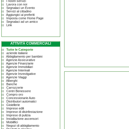
I nostri servizi
Lavora con noi
Segnalaci un Evento
Servizi al cittadino
Aggiungici ai preferiti
Imposta come Home Page
Segnalaci ad un amico
Link
ATTIVITÀ COMMERCIALI
Tutte le Categorie
aziende italiane
Abbigliamento per bambini
Agenzie Assicurative
Agenzie Finanziarie
Agenzie Immobiliari
Agenzie Interinali
Agenzie Investigative
Agenzie Viaggi
Alberghi
Banche
Carrozzerie
Centri Benessere
Compro oro
Concessionarie Auto
Distributori automatici
Gioiellerie
Imprese edili
Imprese di disinfestazione
Imprese di pulizia
Installazione ascensori
Mobilifici
Negozi di abbigliamento