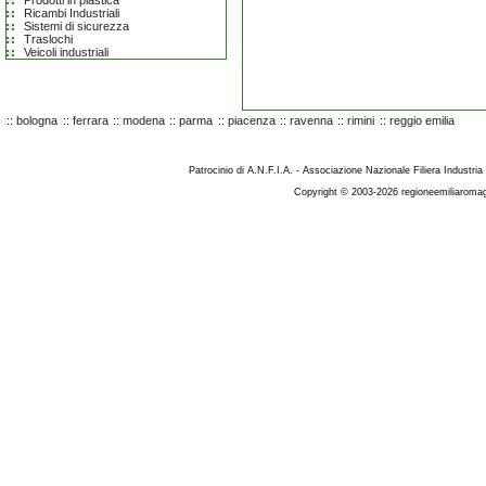
Prodotti in plastica
Ricambi Industriali
Sistemi di sicurezza
Traslochi
Veicoli industriali
::
bologna
::
ferrara
::
modena
::
parma
::
piacenza
::
ravenna
::
rimini
::
reggio emilia
Patrocinio di A.N.F.I.A. - Associazione Nazionale Filiera Industria
Copyright © 2003-2026 regioneemiliaromag