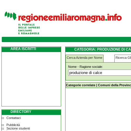
produzione-di-calce lugagnano-val-d-arda
AREA ISCRITTI
CATEGORIA: PRODUZIONE DI C
Cerca Azienda per Nome
Ricerca 
Nome - Ragione sociale:
produzione-di-calce lugagnano-val-
Categorie correlate
|
Comuni della Provinc
DIRECTORY
Contattaci
Pubblicità
Sezione studenti