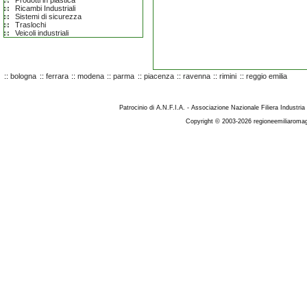
Prodotti in plastica
Ricambi Industriali
Sistemi di sicurezza
Traslochi
Veicoli industriali
::
bologna
::
ferrara
::
modena
::
parma
::
piacenza
::
ravenna
::
rimini
::
reggio emilia
Patrocinio di A.N.F.I.A. - Associazione Nazionale Filiera Industria
Copyright © 2003-2026 regioneemiliaromag