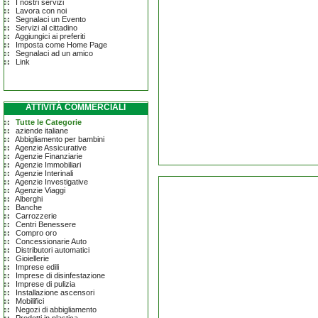
I nostri servizi
Lavora con noi
Segnalaci un Evento
Servizi al cittadino
Aggiungici ai preferiti
Imposta come Home Page
Segnalaci ad un amico
Link
ATTIVITÀ COMMERCIALI
Tutte le Categorie
aziende italiane
Abbigliamento per bambini
Agenzie Assicurative
Agenzie Finanziarie
Agenzie Immobiliari
Agenzie Interinali
Agenzie Investigative
Agenzie Viaggi
Alberghi
Banche
Carrozzerie
Centri Benessere
Compro oro
Concessionarie Auto
Distributori automatici
Gioiellerie
Imprese edili
Imprese di disinfestazione
Imprese di pulizia
Installazione ascensori
Mobilifici
Negozi di abbigliamento