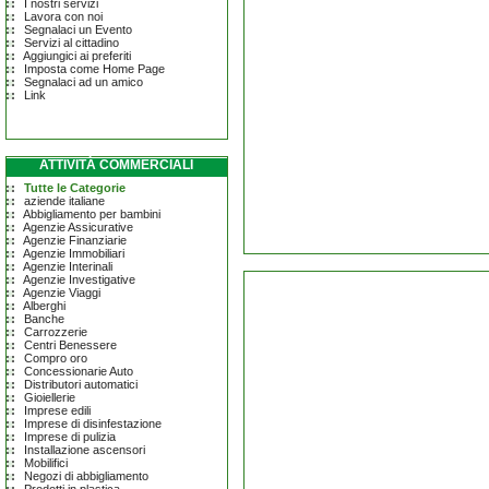
I nostri servizi
Lavora con noi
Segnalaci un Evento
Servizi al cittadino
Aggiungici ai preferiti
Imposta come Home Page
Segnalaci ad un amico
Link
ATTIVITÀ COMMERCIALI
Tutte le Categorie
aziende italiane
Abbigliamento per bambini
Agenzie Assicurative
Agenzie Finanziarie
Agenzie Immobiliari
Agenzie Interinali
Agenzie Investigative
Agenzie Viaggi
Alberghi
Banche
Carrozzerie
Centri Benessere
Compro oro
Concessionarie Auto
Distributori automatici
Gioiellerie
Imprese edili
Imprese di disinfestazione
Imprese di pulizia
Installazione ascensori
Mobilifici
Negozi di abbigliamento