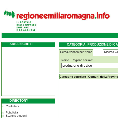
produzione-di-calce agazzano
AREA ISCRITTI
CATEGORIA: PRODUZIONE DI C
Cerca Azienda per Nome
Ricerca 
Nome - Ragione sociale:
produzione-di-calce agazzano
Categorie correlate
|
Comuni della Provinc
DIRECTORY
Contattaci
Pubblicità
Sezione studenti