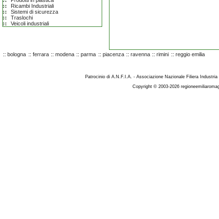
Prodotti in plastica
Ricambi Industriali
Sistemi di sicurezza
Traslochi
Veicoli industriali
::
bologna
::
ferrara
::
modena
::
parma
::
piacenza
::
ravenna
::
rimini
::
reggio emilia
Patrocinio di A.N.F.I.A. - Associazione Nazionale Filiera Industria
Copyright © 2003-2026 regioneemiliaromag