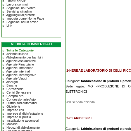
I nostri servizi
Lavora con noi
Segnalaci un Evento
Servizi al cittadino
Aggiungici ai preferiti
Imposta come Home Page
Segnalaci ad un amico
Link
ATTIVITÀ COMMERCIALI
Tutte le Categorie
aziende italiane
Abbigliamento per bambini
Agenzie Assicurative
Agenzie Finanziarie
Agenzie Immobiliari
1-HERBAE LABORATORIO DI CELLI RIC
Agenzie Interinali
Agenzie Investigative
Agenzie Viaggi
Categoria:
fabbricazione di profumi e prodo
Alberghi
Banche
Sede legale: MO -PRODUZIONE DI 
Carrozzerie
ELETTRONICI
Centri Benessere
Compro oro
Concessionarie Auto
Vedi scheda azienda
Distributori automatici
Gioiellerie
Imprese edili
Imprese di disinfestazione
Imprese di pulizia
2-CLARIDE S.R.L.
Installazione ascensori
Mobilifici
Negozi di abbigliamento
Categoria:
fabbricazione di profumi e prodo