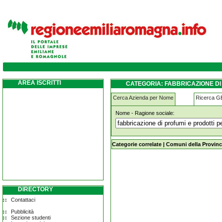
fabbricazione-di-profumi-e-prodotti-per-to
AREA ISCRITTI
CATEGORIA: FABBRICAZIONE D
Cerca Azienda per Nome
Ricerca 
Nome - Ragione sociale:
fabbricazione-di-profumi-e-prodotti-
Categorie correlate
|
Comuni della Provinc
DIRECTORY
Contattaci
Pubblicità
Sezione studenti