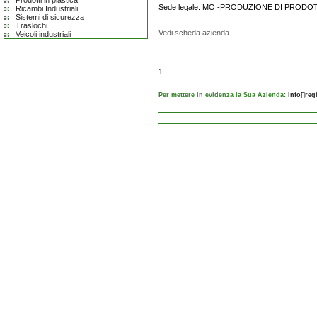
Prodotti in plastica
Sede legale: MO -PRODUZIONE DI PRODO
Ricambi Industriali
Sistemi di sicurezza
Traslochi
Vedi scheda azienda
Veicoli industriali
1
Per mettere in evidenza la Sua Azienda:
info[]re