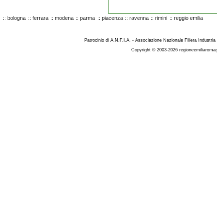
::
bologna
::
ferrara
::
modena
::
parma
::
piacenza
::
ravenna
::
rimini
::
reggio emilia
Patrocinio di A.N.F.I.A. - Associazione Nazionale Filiera Industria
Copyright © 2003-2026 regioneemiliaromag