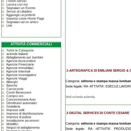
I nostri servizi
Lavora con noi
Segnalaci un Evento
Servizi al cittadino
Aggiungici ai preferiti
Imposta come Home Page
Segnalaci ad un amico
Link
ATTIVITÀ COMMERCIALI
Tutte le Categorie
aziende italiane
Abbigliamento per bambini
Agenzie Assicurative
Agenzie Finanziarie
Agenzie Immobiliari
1-ARTEGRAFICA DI EMILIANI SERGIO & 
Agenzie Interinali
Agenzie Investigative
Agenzie Viaggi
Categoria:
editoria e stampa massa lombar
Alberghi
Banche
Sede legale: RA -ATTIVITA': ESECUZ.LAVO
Carrozzerie
Centri Benessere
Compro oro
Vedi scheda azienda
Concessionarie Auto
Distributori automatici
Gioiellerie
Imprese edili
2-DIGITAL SERVICES DI CONTE CESARE
Imprese di disinfestazione
Imprese di pulizia
Installazione ascensori
Categoria:
editoria e stampa massa lombar
Mobilifici
Negozi di abbigliamento
Sede legale: RA -ATTIVITA': PRODU