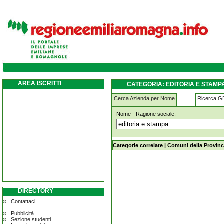
editoria-e-stampa massa-lombarda
AREA ISCRITTI
CATEGORIA: EDITORIA E STAM
Cerca Azienda per Nome
Ricerca 
Nome - Ragione sociale:
editoria-e-stampa massa-lombarda
Categorie correlate
|
Comuni della Provinc
DIRECTORY
Contattaci
Pubblicità
Sezione studenti