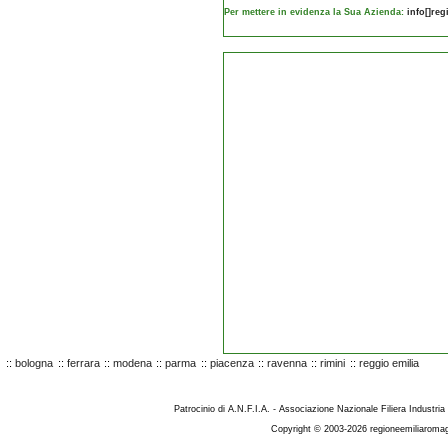
Per mettere in evidenza la Sua Azienda:
info[]re
::
bologna
::
ferrara
::
modena
::
parma
::
piacenza
::
ravenna
::
rimini
::
reggio emilia
Patrocinio di A.N.F.I.A. - Associazione Nazionale Filiera Industria
Copyright © 2003-2026 regioneemiliaromag