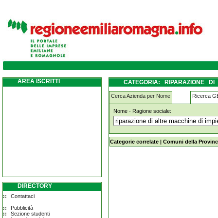
riparazione-di-altre-macchine-di-impiego
AREA ISCRITTI
CATEGORIA: RIPARAZIONE D
LOMBARDA
Cerca Azienda per Nome
Ricerca 
Nome - Ragione sociale:
riparazione-di-altre-macchine-di-i
Categorie correlate
|
Comuni della Provinc
DIRECTORY
Contattaci
Pubblicità
Sezione studenti