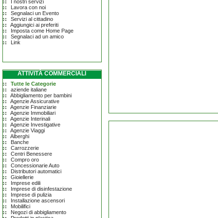
I nostri servizi
Lavora con noi
Segnalaci un Evento
Servizi al cittadino
Aggiungici ai preferiti
Imposta come Home Page
Segnalaci ad un amico
Link
ATTIVITÀ COMMERCIALI
Tutte le Categorie
aziende italiane
Abbigliamento per bambini
Agenzie Assicurative
Agenzie Finanziarie
Agenzie Immobiliari
Agenzie Interinali
Agenzie Investigative
Agenzie Viaggi
Alberghi
Banche
Carrozzerie
Centri Benessere
Compro oro
Concessionarie Auto
Distributori automatici
Gioiellerie
Imprese edili
Imprese di disinfestazione
Imprese di pulizia
Installazione ascensori
Mobilifici
Negozi di abbigliamento