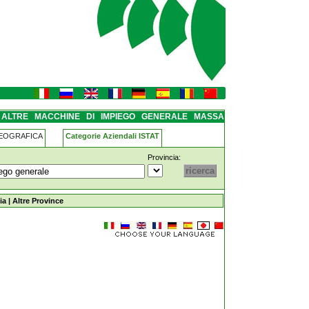
-generale massa-lombarda
I ALTRE MACCHINE DI IMPIEGO GENERALE MASSA
GEOGRAFICA
Categorie Aziendali ISTAT
Provincia:
mpiego-generale massa-lombarda
ia
|
Altre Province