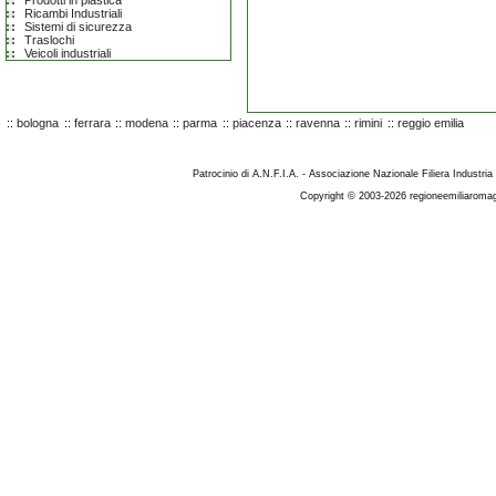
Prodotti in plastica
Ricambi Industriali
Sistemi di sicurezza
Traslochi
Veicoli industriali
::
bologna
::
ferrara
::
modena
::
parma
::
piacenza
::
ravenna
::
rimini
::
reggio emilia
Patrocinio di A.N.F.I.A. - Associazione Nazionale Filiera Industria
Copyright © 2003-2026 regioneemiliaromag