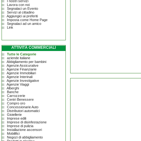
I nostri servizi
Lavora con noi
Segnalaci un Evento
Servizi al cittadino
Aggiungici ai preferiti
Imposta come Home Page
Segnalaci ad un amico
Link
ATTIVITÀ COMMERCIALI
Tutte le Categorie
aziende italiane
Abbigliamento per bambini
Agenzie Assicurative
Agenzie Finanziarie
Agenzie Immobiliari
Agenzie Interinali
Agenzie Investigative
Agenzie Viaggi
Alberghi
Banche
Carrozzerie
Centri Benessere
Compro oro
Concessionarie Auto
Distributori automatici
Gioiellerie
Imprese edili
Imprese di disinfestazione
Imprese di pulizia
Installazione ascensori
Mobilifici
Negozi di abbigliamento